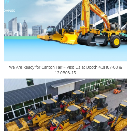
We Are Ready for Canton Fair – Visit Us at Booth 4.0H07-08 &
12.0B08-15