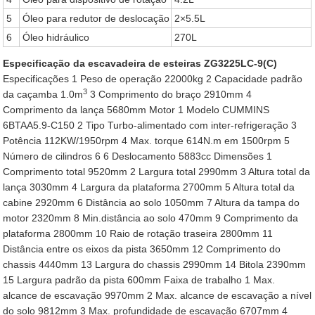
5
Óleo para redutor de deslocação
2×5.5L
6
Óleo hidráulico
270L
Especificação da escavadeira de esteiras ZG3225LC-9(C)
Especificações 1 Peso de operação 22000kg 2 Capacidade padrão
3
da caçamba 1.0m
3 Comprimento do braço 2910mm 4
Comprimento da lança 5680mm Motor 1 Modelo CUMMINS
6BTAA5.9-C150 2 Tipo Turbo-alimentado com inter-refrigeração 3
Potência 112KW/1950rpm 4 Max. torque 614N.m em 1500rpm 5
Número de cilindros 6 6 Deslocamento 5883cc Dimensões 1
Comprimento total 9520mm 2 Largura total 2990mm 3 Altura total da
lança 3030mm 4 Largura da plataforma 2700mm 5 Altura total da
cabine 2920mm 6 Distância ao solo 1050mm 7 Altura da tampa do
motor 2320mm 8 Min.distância ao solo 470mm 9 Comprimento da
plataforma 2800mm 10 Raio de rotação traseira 2800mm 11
Distância entre os eixos da pista 3650mm 12 Comprimento do
chassis 4440mm 13 Largura do chassis 2990mm 14 Bitola 2390mm
15 Largura padrão da pista 600mm Faixa de trabalho 1 Max.
alcance de escavação 9970mm 2 Max. alcance de escavação a nível
do solo 9812mm 3 Max. profundidade de escavação 6707mm 4