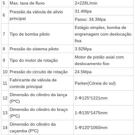
5
Max. taxa de fluxo
2×228L/min
31.4Mpa
Pressão da válvula de alívio
6
principal
Passo: 34.3Mpa
Estágio simples, bomba de
7
Tipo de bomba piloto
engrenagem com deslocação
fixa
8
Pressão do sistema piloto
3.92Mpa
Motor de pistão axial com
9
Tipo do motor de rotação
deslocamento fixo
10
Pressão do circuito de rotação
24.5Mpa
Fabricante de válvula de
11
Parker(Córeia do sul)
controle principal
Dimensão do cilindro da lança
12
2-Ф125*1221mm
(P*C)
Dimensão do cilindro do braço
13
1-Ф135*1475mm
(P*C)
Dimensão do cilindro da
14
1-Ф120*1060mm
caçamba (P*C)