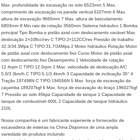
Max. profundidade de escavação no solo 6523mm 5 Max.
comprimento de escavação na parede vertical 6107mm 6 Max.
altura de escavação 9665mm 7 Max. altura de basculamento
6803mm 8 Min.raio de rotação 3560mm Sistema hidráulico 1 Bomba
principal Tipo Bomba e pistão axial com deslocamento variável Max.
deslocação 2×108cc/rev C TIPO:2×112CC/rev Pressão de trabalho
32.3/34.3Mpa C TIPO:31.7/34Mpa 2 Motor hidráulico Rotação Motor
de pistão axial com deslocamento fixo Curso Motor de pistão axial
com deslocamento fixo Desempenho 1 Velocidade de rotação
12.4rpm C TIPO:12.0rpm 2 Max. velocidade de deslocação A/C
5.0/3.3km/h C TIPO:5.1/3.4km/h 3 Capacidade de inclinação 35° 4
Tração 197498N C TIPO:194556N 5 Max. força de escavação da
caçamba 189207kgf 6 Max. força de escavação do braço 196027kgf
7 Pressão ao solo 45kpa Capacidade de tanque 1 Capacidade de
tanque de combustível 400L 2 Capacidade de tanque hidráulico
210L
Nossa companhia é um fabricante experiente e fornecedor de
escavadeira de esteiras na China.Dispomos de uma ampla
variedade de produtos incluindo