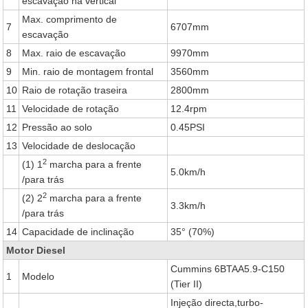
escavação na vertical
Max. comprimento de
7
6707mm
escavação
8
Max. raio de escavação
9970mm
9
Min. raio de montagem frontal
3560mm
10
Raio de rotação traseira
2800mm
11
Velocidade de rotação
12.4rpm
12
Pressão ao solo
0.45PSI
13
Velocidade de deslocação
2
(1) 1
marcha para a frente
5.0km/h
/para trás
2
(2) 2
marcha para a frente
3.3km/h
/para trás
14
Capacidade de inclinação
35° (70%)
Motor Diesel
Cummins 6BTAA5.9-C150
1
Modelo
(Tier II)
Injeção directa,turbo-