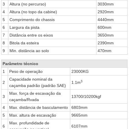
3
Altura (no percurso)
3030mm
4
Altura (no topo da cabine)
2920mm
5
Comprimento do chassis
4440mm
6
Largura da pista
600mm
7
Distância entre os eixos
3650mm
8
Bitola da esteira
2390mm
9
Min. distância ao solo
470mm
Parâmetro técnico
1
Peso de operação
23000KG
Capacidade nominal da
3
2
1.1m
caçamba padrão (padrão SAE)
Max. força de escavação da
3
13700/10200kgf
caçamba/Rvada
4
Max. distância de basculamento
6803mm
5
Max. altura de escavação
9665mm
Max. profundidade de
6
6107mm