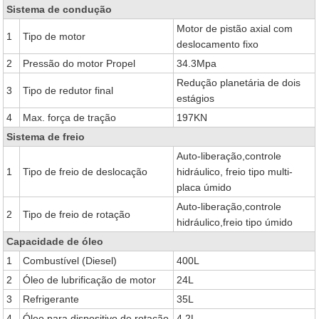
Sistema de condução
Motor de pistão axial com
1
Tipo de motor
deslocamento fixo
2
Pressão do motor Propel
34.3Mpa
Redução planetária de dois
3
Tipo de redutor final
estágios
4
Max. força de tração
197KN
Sistema de freio
Auto-liberação,controle
1
Tipo de freio de deslocação
hidráulico, freio tipo multi-
placa úmido
Auto-liberação,controle
2
Tipo de freio de rotação
hidráulico,freio tipo úmido
Capacidade de óleo
1
Combustível (Diesel)
400L
2
Óleo de lubrificação de motor
24L
3
Refrigerante
35L
4
Óleo para dispositivo de rotação
4.2L