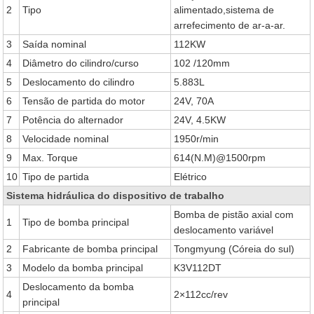
2
Tipo
alimentado,sistema de
arrefecimento de ar-a-ar.
3
Saída nominal
112KW
4
Diâmetro do cilindro/curso
102 /120mm
5
Deslocamento do cilindro
5.883L
6
Tensão de partida do motor
24V, 70A
7
Potência do alternador
24V, 4.5KW
8
Velocidade nominal
1950r/min
9
Max. Torque
614(N.M)@1500rpm
10
Tipo de partida
Elétrico
Sistema hidráulica do dispositivo de trabalho
Bomba de pistão axial com
1
Tipo de bomba principal
deslocamento variável
2
Fabricante de bomba principal
Tongmyung (Córeia do sul)
3
Modelo da bomba principal
K3V112DT
Deslocamento da bomba
4
2×112cc/rev
principal