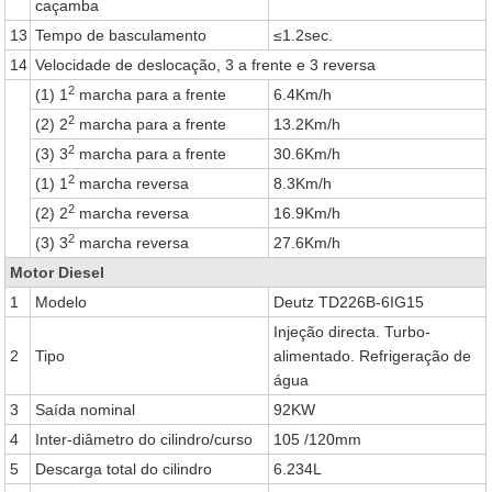
caçamba
13
Tempo de basculamento
≤1.2sec.
14
Velocidade de deslocação, 3 a frente e 3 reversa
2
(1) 1
marcha para a frente
6.4Km/h
2
(2) 2
marcha para a frente
13.2Km/h
2
(3) 3
marcha para a frente
30.6Km/h
2
(1) 1
marcha reversa
8.3Km/h
2
(2) 2
marcha reversa
16.9Km/h
2
(3) 3
marcha reversa
27.6Km/h
Motor Diesel
1
Modelo
Deutz TD226B-6IG15
Injeção directa. Turbo-
2
Tipo
alimentado. Refrigeração de
água
3
Saída nominal
92KW
4
Inter-diâmetro do cilindro/curso
105 /120mm
5
Descarga total do cilindro
6.234L