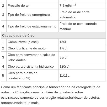
2
2
Pressão de ar
7-8kgf/cm
Freio de ar de corte
3
Tipo de freio de emergência
automático
Freio de ar com controle
4
Tipo de freio de estacionamento
manual
Capacidade de óleo
1
Combustível (diesel)
130L
2
Óleo lubrificante do motor
17(L)
Óleo para conversor e caixa de
3
35(L)
velocidades
4
Óleo para o sistema hidráulico
120(L)
Óleo para o eixo de
5
11/11L
condução(F/R)
Como um fabricante principal e fornecedor de pá carregadeira de
rodas na China,dispomos também de guindaste sobre
esteiras,equipamento de perfuração rotativa,bulldozer de esteira,
retroescavadeira, e mais.