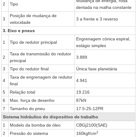
Mudança de energia, roda
2
Tipo
dentada na malha constante
Posição de mudança de
3
3 a frente e 3 reverso
velocidade
3. Eixo e pneus
Engrenagem cónica espiral,
1
Tipo de redutor principal
estágio simples
Taxa de transmissão do redutor
2
3.889
principal
3
Tipo do redutor final
Única fase planetária
Taxa de engrenagem de redutor
4
4.941
final
5
Relação total
19.216
6
Max. força de desenho
87kN
7
Tamanho do pneu
17.5-25-12PR
Sistema hidráulico do dispositivo de trabalho
1
Modelo da bomba de óleo
CBGj2100(SAE)
2
2
Pressão do sistema
160kgf/cm