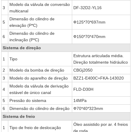
Modelo da válvula de conversão
3
DF-32D2-YL16
multicanal
Dimensão do cilindro de
5
Ф125*70*697mm
elevação (P*C)
Dimensão do cilindro de
6
Ф150*70*470mm
inclinação (P*C)
Sistema de direção
Estrutura articulada média.
1
Tipo
Direção totalmente hidráulico
2
Modelo da bomba de direção
CBGj2050
3
Modelo do aparelho de direção
BZZ1-E400C+FKA-143020
Modelo da válvula de derivação
4
FLD-D30H
estável de único canal
5
Pressão do sistema
14MPa
6
Dimensão do cilindro de direção
Ф70*40*323mm
Sistema de freio
Óleo assistido por ar. 4 freios
1
Tipo de freio de deslocação
de roda