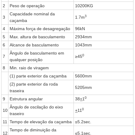
2
Peso de operação
10200KG
Capacidade nominal da
3
3
1.7m
caçamba
4
Máxima força de desagregação
96kN
5
Max. altura de basculamento
2934mm
6
Alcance de basculamento
1043mm
Ângulo de basculamento em
0
7
≥45
qualquer posição
8
Min. raio de viragem
(1) parte exterior da caçamba
5600mm
(2) parte exterior da roda
5205mm
traseira
0
9
Estrutura angular
38
+
1
Ângulo de oscilação do eixo
0
10
+
11
traseiro
11
Tempo de elevação da caçamba
≤5.2sec.
Tempo de diminuição da
12
≤5.1sec.