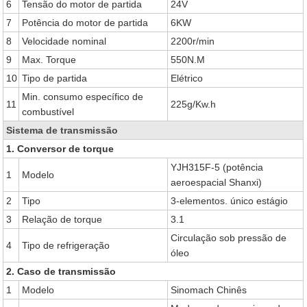
6
Tensão do motor de partida
24V
7
Potência do motor de partida
6KW
8
Velocidade nominal
2200r/min
9
Max. Torque
550N.M
10
Tipo de partida
Elétrico
Min. consumo específico de
11
225g/Kw.h
combustível
Sistema de transmissão
1. Conversor de torque
YJH315F-5 (potência
1
Modelo
aeroespacial Shanxi)
2
Tipo
3-elementos. único estágio
3
Relação de torque
3.1
Circulação sob pressão de
4
Tipo de refrigeração
óleo
2. Caso de transmissão
1
Modelo
Sinomach
Chinês