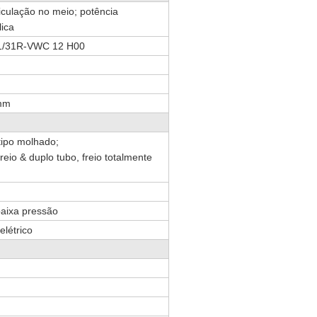
iculação no meio; potência
lica
/31R-VWC 12 H00
mm
 tipo molhado;
reio & duplo tubo, freio totalmente
baixa pressão
elétrico