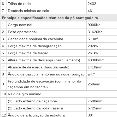
6
Trilha de roda
2432
7
Distância minima ao solo
461
Principais especificações técnicas da pá carregadeira
1
Carga nominal
9000Kg
2
Peso operacional
31620Kg
3
3
Capacidade nominal da caçamba
5.1m
4
Força máxima de desagregação
202kN
5
Força máxima de tração
261kN
6
Altura máxima de descarga (basculamento)
>3300mm
7
Alcance de descarga (basculamento)
1410mm
8
Ângulo de basculamento em qualquer posição
≥47°
Profundidade de escavação (com inferior da
9
250mm
caçamba em horizontal)
10
Raio de giro mínimo
(1) Lado externo da caçamba
7500mm
(2) Lado externo da roda traseira
6725mm
12
Ângulo de articulação da estrutura
38°