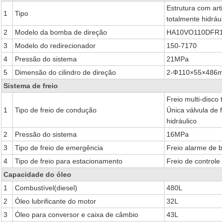
Estrutura com art
1
Tipo
totalmente hidráu
2
Modelo da bomba de direção
HA10VO110DFR1
3
Modelo do redirecionador
150-7170
4
Pressão do sistema
21MPa
5
Dimensão do cilindro de direção
2-Ф110×55×486
Sistema de freio
Freio multi-disco
1
Tipo de freio de condução
Única válvula de f
hidráulico
2
Pressão do sistema
16MPa
3
Tipo de freio de emergência
Freio alarme de 
4
Tipo de freio para estacionamento
Freio de controle 
Capacidade do óleo
1
Combustível(diesel)
480L
2
Óleo lubrificante do motor
32L
3
Óleo para conversor e caixa de câmbio
43L