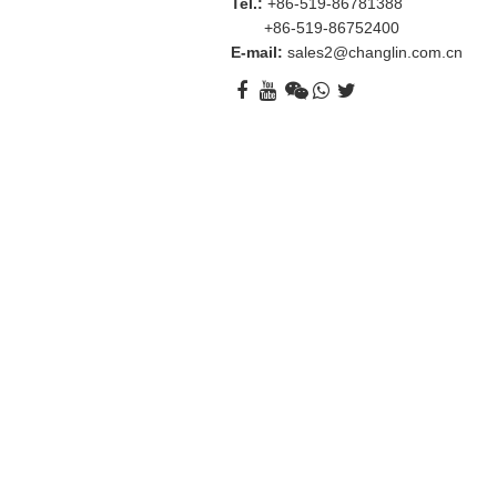
Tel.:
+86-519-86781388
+86-519-86752400
E-mail:
sales2@changlin.com.cn