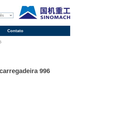
uês
Contato
6
carregadeira 996