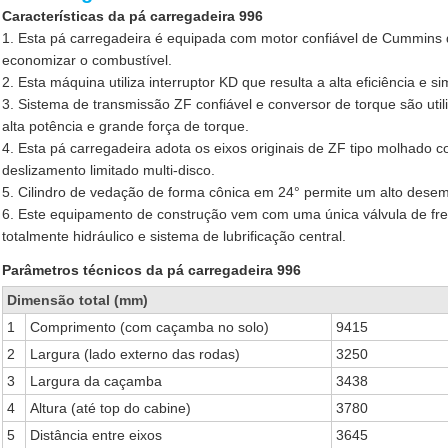
Características da pá carregadeira 996
1. Esta pá carregadeira é equipada com motor confiável de Cummins q
economizar o combustível.
2. Esta máquina utiliza interruptor KD que resulta a alta eficiência e s
3. Sistema de transmissão ZF confiável e conversor de torque são uti
alta potência e grande força de torque.
4. Esta pá carregadeira adota os eixos originais de ZF tipo molhado 
deslizamento limitado multi-disco.
5. Cilindro de vedação de forma cônica em 24° permite um alto des
6. Este equipamento de construção vem com uma única válvula de freio
totalmente hidráulico e sistema de lubrificação central.
Parâmetros técnicos da pá carregadeira 996
Dimensão total (mm)
1
Comprimento (com caçamba no solo)
9415
2
Largura (lado externo das rodas)
3250
3
Largura da caçamba
3438
4
Altura (até top do cabine)
3780
5
Distância entre eixos
3645