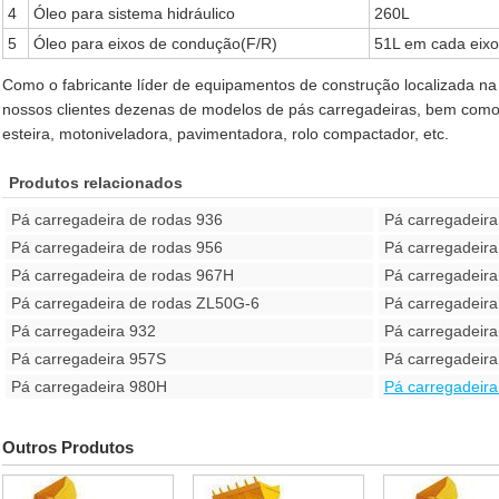
4
Óleo para sistema hidráulico
260L
5
Óleo para eixos de condução(F/R)
51L em cada eixo
Como o fabricante líder de equipamentos de construção localizada n
nossos clientes dezenas de modelos de pás carregadeiras, bem como 
esteira, motoniveladora, pavimentadora, rolo compactador, etc.
Produtos relacionados
Pá carregadeira de rodas 936
Pá carregadeir
Pá carregadeira de rodas 956
Pá carregadeir
Pá carregadeira de rodas 967H
Pá carregadeir
Pá carregadeira de rodas ZL50G-6
Pá carregadeir
Pá carregadeira 932
Pá carregadeira
Pá carregadeira 957S
Pá carregadeir
Pá carregadeira 980H
Pá carregadeira
Outros Produtos