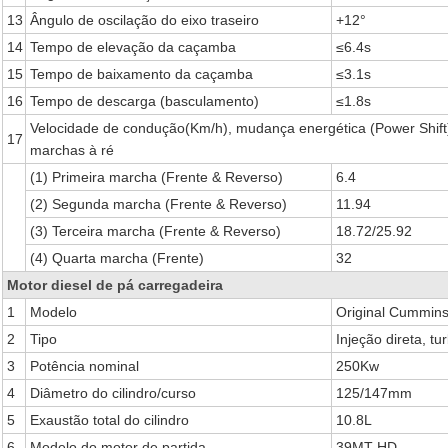
13
Ângulo de oscilação do eixo traseiro
+12°
14
Tempo de elevação da caçamba
≤6.4s
15
Tempo de baixamento da caçamba
≤3.1s
16
Tempo de descarga (basculamento)
≤1.8s
Velocidade de condução(Km/h), mudança energética (Power Shift
17
marchas à ré
(1) Primeira marcha (Frente & Reverso)
6.4
(2) Segunda marcha (Frente & Reverso)
11.94
(3) Terceira marcha (Frente & Reverso)
18.72/25.92
(4) Quarta marcha (Frente)
32
Motor diesel de pá carregadeira
1
Modelo
Original Cummi
2
Tipo
Injeção direta, t
3
Potência nominal
250Kw
4
Diâmetro do cilindro/curso
125/147mm
5
Exaustão total do cilindro
10.8L
6
Modelo do motor de partida
39MT-HD