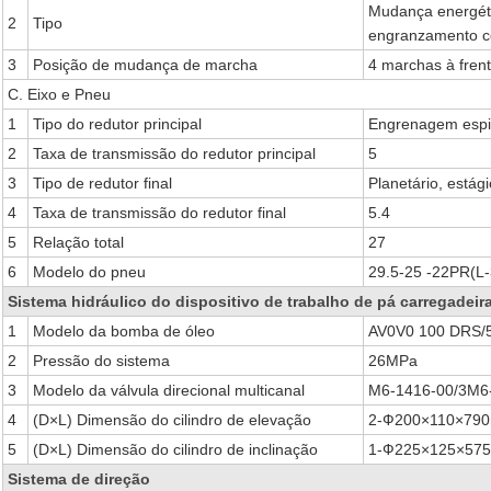
Mudança energéti
2
Tipo
engranzamento c
3
Posição de mudança de marcha
4 marchas à fren
C. Eixo e Pneu
1
Tipo do redutor principal
Engrenagem espir
2
Taxa de transmissão do redutor principal
5
3
Tipo de redutor final
Planetário, estági
4
Taxa de transmissão do redutor final
5.4
5
Relação total
27
6
Modelo do pneu
29.5-25 -22PR(L-
Sistema hidráulico do dispositivo de trabalho de pá carregadeir
1
Modelo da bomba de óleo
AV0V0 100 DRS
2
Pressão do sistema
26MPa
3
Modelo da válvula direcional multicanal
M6-1416-00/3M6
4
(D×L) Dimensão do cilindro de elevação
2-Ф200×110×79
5
(D×L) Dimensão do cilindro de inclinação
1-Ф225×125×57
Sistema de direção