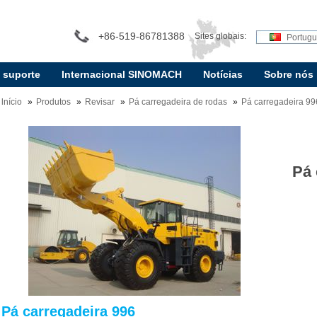
+86-519-86781388
Sites globais:
Portug
e suporte
Internacional SINOMACH
Notícias
Sobre nós
lnício
Produtos
Revisar
Pá carregadeira de rodas
Pá carregadeira 99
Pá 
Pá carregadeira 996