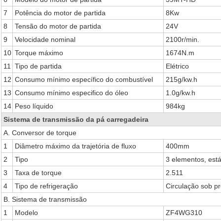
7
Potência do motor de partida
8Kw
8
Tensão do motor de partida
24V
9
Velocidade nominal
2100r/min.
10
Torque máximo
1674N.m
11
Tipo de partida
Elétrico
12
Consumo mínimo específico do combustível
215g/kw.h
13
Consumo mínimo especifico do óleo
1.0g/kw.h
14
Peso líquido
984kg
Sistema de transmissão da pá carregadeira
A. Conversor de torque
1
Diâmetro máximo da trajetória de fluxo
400mm
2
Tipo
3 elementos, está
3
Taxa de torque
2.511
4
Tipo de refrigeração
Circulação sob p
B. Sistema de transmissão
1
Modelo
ZF4WG310