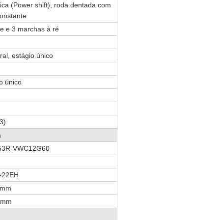
ca (Power shift), roda dentada com
onstante
te e 3 marchas à ré
al, estágio único
o único
3)
a
/53R-VWC12G60
-22EH
0mm
5mm