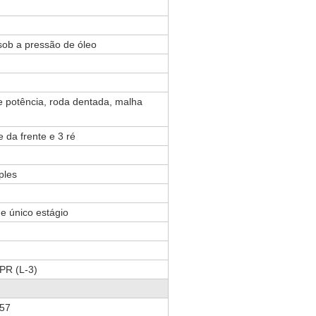
sob a pressão de óleo
 potência, roda dentada, malha
 da frente e 3 ré
ples
de único estágio
PR (L-3)
57