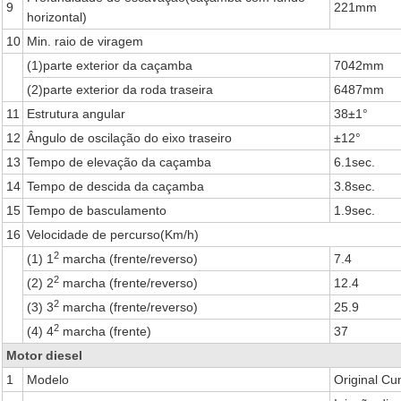
9
221mm
horizontal)
10
Min. raio de viragem
(1)parte exterior da caçamba
7042mm
(2)parte exterior da roda traseira
6487mm
11
Estrutura angular
38±1°
12
Ângulo de oscilação do eixo traseiro
±12°
13
Tempo de elevação da caçamba
6.1sec.
14
Tempo de descida da caçamba
3.8sec.
15
Tempo de basculamento
1.9sec.
16
Velocidade de percurso(Km/h)
2
(1)
1
marcha (frente/reverso)
7.4
2
(2)
2
marcha (frente/reverso)
12.4
2
(3)
3
marcha (frente/reverso)
25.9
2
(4)
4
marcha (frente)
37
Motor diesel
1
Modelo
Original C