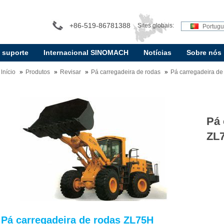
+86-519-86781388
Sites globais:
Portug
e suporte
Internacional SINOMACH
Notícias
Sobre nós
lnício
Produtos
Revisar
Pá carregadeira de rodas
Pá carregadeira de
Pá 
ZL
Pá carregadeira de rodas ZL75H