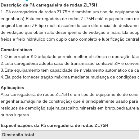
Descrição da Pá carregadeira de rodas ZL75H
1. Pá carregadeira de rodas ZL75H é também um tipo de equipamento
engenharia).Esta carregadeira de rodas ZL75H está equipada com mot
original famoso ZF tipo multi-discoúmido com diferencial de deslizame
de vedação que obtém alto desempenho de vedação e mais. Ela adopta
freios e freio hidráulico com duplo cano completo e lubrificação central
Características
1.O interruptor KD adoptado permite melhor eficiência e operação fácil
2.Esta caregadeira adopta caso de transmissão confiável ZF e conver
3.Este equipamento tem capacidade de nivelamento automático da c
4.Ela pode fornecer tração máxima mediante mudança de condições d
Aplicações
A pá carregadeira de rodas ZL75H é um tipo de equipamento de const
engenharia,máquina de construção) que é principalmente usado para e
resíduos de demolição,sujeira,cascalho,minerais em bruto,pedra,areia
outros lugares.
Especificações da Pá carregadeira de rodas ZL75H
Dimensão total