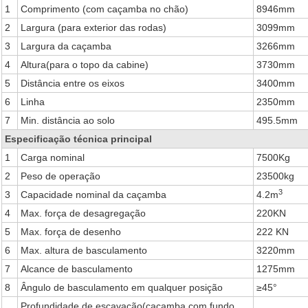
1
Comprimento (com caçamba no chão)
8946mm
2
Largura (para exterior das rodas)
3099mm
3
Largura da caçamba
3266mm
4
Altura(para o topo da cabine)
3730mm
5
Distância entre os eixos
3400mm
6
Linha
2350mm
7
Min. distância ao solo
495.5mm
Especificação técnica principal
1
Carga nominal
7500Kg
2
Peso de operação
23500kg
3
3
Capacidade nominal da caçamba
4.2m
4
Max. força de desagregação
220KN
5
Max. força de desenho
222 KN
6
Max. altura de basculamento
3220mm
7
Alcance de basculamento
1275mm
8
Ângulo de basculamento em qualquer posição
≥45°
Profundidade de escavação(caçamba com fundo