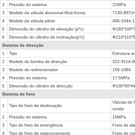
2
Pressão do sistema
21MPa
3
Modelo da válvula direcional Muti-forma
7130-B97(
4
Modelo da válvula piloto
406-1044-
5
Dimensão do cilindro de elevação (p*c)
Ф180*100*
6
Dimensão do cilindro de inclinação(p*c)
Ф210*110*
Sistema de direcção
1
Tipo
Estrutura ar
2
Modelo da bomba de direcção
322-9114-0
3
Modelo de redirecionador
150-1084
4
Pressão do sistema
17.5MPa
5
Dimensão do cilindro de direcção
Ф100*50*4
Sistema de freio
Válvula de f
1
Tipo de freio de deslocação
úmido
2
Pressão do sistema
15MPa
3
Tipo de freio de emergência
Freio de a
4
Tipo de freio de estacionamento
Freio de con