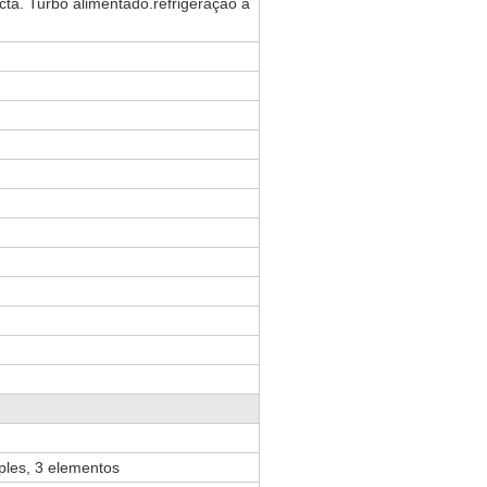
ecta. Turbo alimentado.refrigeração a
m
ples, 3 elementos