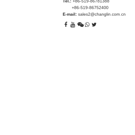
Tel.:
+86-519-86781388
+86-519-86752400
E-mail:
sales2@changlin.com.cn