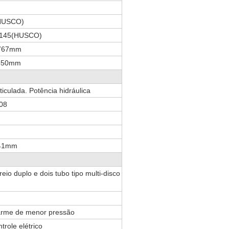
HUSCO)
1145(HUSCO)
767mm
550mm
ticulada. Potência hidráulica
08
41mm
reio duplo e dois tubo tipo multi-disco
larme de menor pressão
trole elétrico