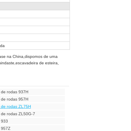
ada
base na China,dispomos de uma
indaste,escavadeira de esteira,
a de rodas 937H
a de rodas 957H
a de rodas ZL75H
a de rodas ZL50G-7
 933
a 957Z