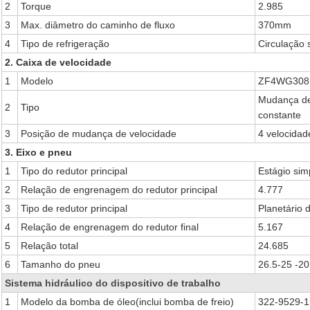
2
Torque
2.985
3
Max. diâmetro do caminho de fluxo
370mm
4
Tipo de refrigeração
Circulação 
2. Caixa de velocidade
1
Modelo
ZF4WG308
Mudança de
2
Tipo
constante
3
Posição de mudança de velocidade
4 velocidade
3. Eixo e pneu
1
Tipo do redutor principal
Estágio sim
2
Relação de engrenagem do redutor principal
4.777
3
Tipo de redutor principal
Planetário 
4
Relação de engrenagem do redutor final
5.167
5
Relação total
24.685
6
Tamanho do pneu
26.5-25 -20
Sistema hidráulico do dispositivo de trabalho
1
Modelo da bomba de óleo(inclui bomba de freio)
322-9529-1