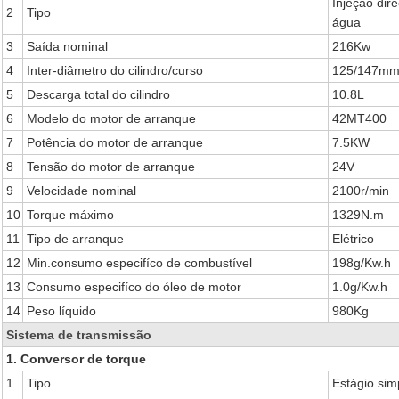
Injeção dir
2
Tipo
água
3
Saída nominal
216Kw
4
Inter-diâmetro do cilindro/curso
125/147m
5
Descarga total do cilindro
10.8L
6
Modelo do motor de arranque
42MT400
7
Potência do motor de arranque
7.5KW
8
Tensão do motor de arranque
24V
9
Velocidade nominal
2100r/min
10
Torque máximo
1329N.m
11
Tipo de arranque
Elétrico
12
Min.consumo especifíco de combustível
198g/Kw.h
13
Consumo especifíco do óleo de motor
1.0g/Kw.h
14
Peso líquido
980Kg
Sistema de transmissão
1. Conversor de torque
1
Tipo
Estágio sim