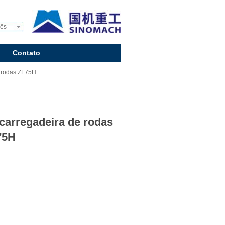
uês
Contato
 rodas ZL75H
carregadeira de rodas
75H