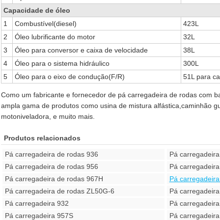
Capacidade de óleo
1
Combustível(diesel)
423L
2
Óleo lubrificante do motor
32L
3
Óleo para conversor e caixa de velocidade
38L
4
Óleo para o sistema hidráulico
300L
5
Óleo para o eixo de condução(F/R)
51L para c
Como um fabricante e fornecedor de pá carregadeira de rodas com 
ampla gama de produtos como usina de mistura alfástica,caminhão gu
motoniveladora, e muito mais.
Produtos relacionados
Pá carregadeira de rodas 936
Pá carregadeir
Pá carregadeira de rodas 956
Pá carregadeir
Pá carregadeira de rodas 967H
Pá carregadeir
Pá carregadeira de rodas ZL50G-6
Pá carregadeir
Pá carregadeira 932
Pá carregadeira
Pá carregadeira 957S
Pá carregadeir