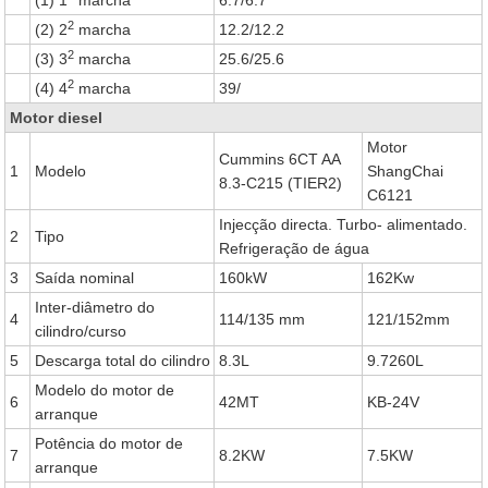
(1) 1
marcha
6.7/6.7
2
(2) 2
marcha
12.2/12.2
2
(3) 3
marcha
25.6/25.6
2
(4) 4
marcha
39/
Motor diesel
Motor
Cummins 6CT AA
1
Modelo
ShangChai
8.3-C215 (TIER2)
C6121
Injecção directa. Turbo- alimentado.
2
Tipo
Refrigeração de água
3
Saída nominal
160kW
162Kw
Inter-diâmetro do
4
114/135 mm
121/152mm
cilindro/curso
5
Descarga total do cilindro
8.3L
9.7260L
Modelo do motor de
6
42MT
KB-24V
arranque
Potência do motor de
7
8.2KW
7.5KW
arranque