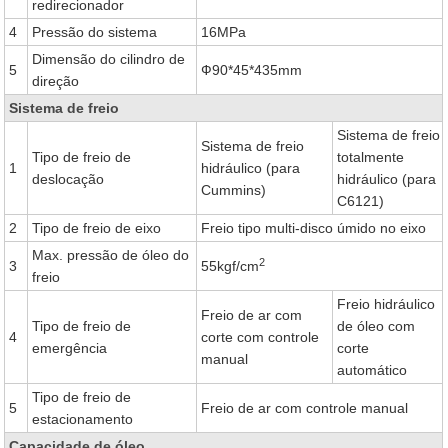
redirecionador
4
Pressão do sistema
16MPa
Dimensão do cilindro de
5
Ф90*45*435mm
direção
Sistema de freio
Sistema de freio
Sistema de freio
Tipo de freio de
totalmente
1
hidráulico (para
deslocação
hidráulico (para
Cummins)
C6121)
2
Tipo de freio de eixo
Freio tipo multi-disco úmido no eixo
Max. pressão de óleo do
2
3
55kgf/cm
freio
Freio hidráulico
Freio de ar com
Tipo de freio de
de óleo com
4
corte com controle
emergência
corte
manual
automático
Tipo de freio de
5
Freio de ar com controle manual
estacionamento
Capacidade de óleo