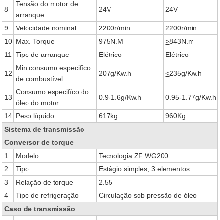
Tensão do motor de
8
24V
24V
arranque
9
Velocidade nominal
2200r/min
2200r/min
10
Max. Torque
975N.M
>
843N.m
11
Tipo de arranque
Elétrico
Elétrico
Min.consumo especifíco
12
207g/Kw.h
<
235g/Kw.h
de combustível
Consumo especifíco do
13
0.9-1.6g/Kw.h
0.95-1.77g/Kw.h
óleo do motor
14
Peso líquido
617kg
960Kg
Sistema de transmissão
Conversor de torque
1
Modelo
Tecnologia ZF WG200
2
Tipo
Estágio simples, 3 elementos
3
Relação de torque
2.55
4
Tipo de refrigeração
Circulação sob pressão de óleo
Caso de transmissão