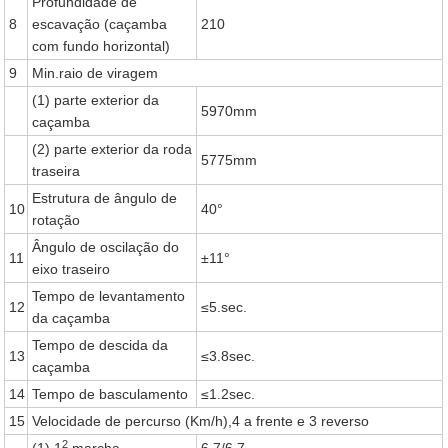
Profundidade de
8
escavação (caçamba
210
com fundo horizontal)
9
Min.raio de viragem
(1) parte exterior da
5970mm
caçamba
(2) parte exterior da roda
5775mm
traseira
Estrutura de ângulo de
10
40°
rotação
Ângulo de oscilação do
11
±11°
eixo traseiro
Tempo de levantamento
12
≤5.sec.
da caçamba
Tempo de descida da
13
≤3.8sec.
caçamba
14
Tempo de basculamento
≤1.2sec.
15
Velocidade de percurso (Km/h),4 a frente e 3 reverso
2