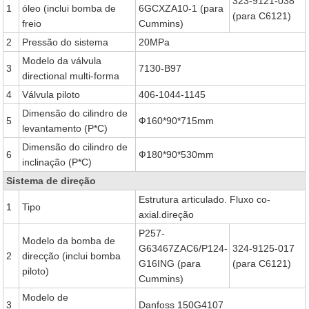
323-9121-038
1
óleo (inclui bomba de
6GCXZA10-1 (para
(para C6121)
freio
Cummins)
2
Pressão do sistema
20MPa
Modelo da válvula
3
7130-B97
directional multi-forma
4
Válvula piloto
406-1044-1145
Dimensão do cilindro de
5
Ф160*90*715mm
levantamento (P*C)
Dimensão do cilindro de
6
Ф180*90*530mm
inclinação (P*C)
Sistema de direção
Estrutura articulado. Fluxo co-
1
Tipo
axial.direção
P257-
Modelo da bomba de
G63467ZAC6/P124-
324-9125-017
2
direcção (inclui bomba
G16ING (para
(para C6121)
piloto)
Cummins)
Modelo de
3
Danfoss 150G4107