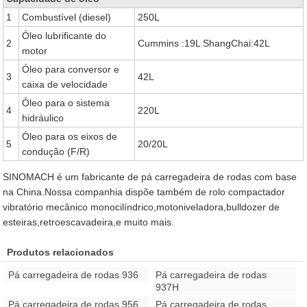
1
Combustível (diesel)
250L
Óleo lubrificante do
2
Cummins :19L ShangChai:42L
motor
Óleo para conversor e
3
42L
caixa de velocidade
Óleo para o sistema
4
220L
hidráulico
Óleo para os eixos de
5
20/20L
condução (F/R)
SINOMACH é um fabricante de pá carregadeira de rodas com base
na China.Nossa companhia dispõe também de rolo compactador
vibratório mecânico monocilíndrico,motoniveladora,bulldozer de
esteiras,retroescavadeira,e muito mais.
Produtos relacionados
Pá carregadeira de rodas 936
Pá carregadeira de rodas
937H
Pá carregadeira de rodas 956
Pá carregadeira de rodas