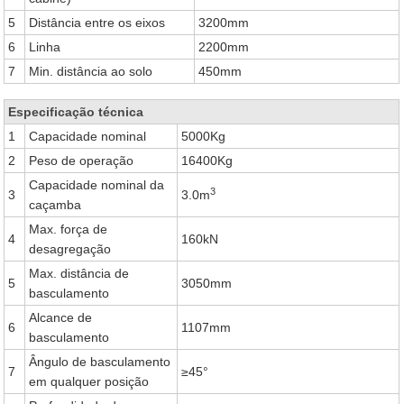
5
Distância entre os eixos
3200mm
6
Linha
2200mm
7
Min. distância ao solo
450mm
Especificação técnica
1
Capacidade nominal
5000Kg
2
Peso de operação
16400Kg
Capacidade nominal da
3
3
3.0m
caçamba
Max. força de
4
160kN
desagregação
Max. distância de
5
3050mm
basculamento
Alcance de
6
1107mm
basculamento
Ângulo de basculamento
7
≥45°
em qualquer posição