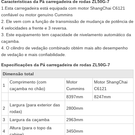
Características da Pá carregadeira de rodas ZL50G-7
1.Esta carregadeira está equipada com motor ShangChai C6121
confiável ou motor genuíno Cummins
2. Ele vem com a função de transmissão de mudança de potência de
4 velocidades a frente e 3 reversa.
3. Este equipamento tem capacidade de nivelamento automático da
caçamba.
4. O cilindro de vedação combinado obtém mais alto desempenho
de vedação e mais confiabilidade.
Especificações da Pá carregadeira de rodas ZL50G-7
Dimensão total
Comprimento (com
Motor
Motor ShangChai
1
caçamba no chão)
Cummins
C6121
8397mm
8247mm
Largura (para exterior das
2
2800mm
rodas)
3
Largura da caçamba
2963mm
Altura (para o topo da
4
3450mm
cabine)