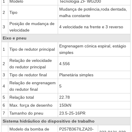
1
Modelo
Tecnologia ZF WG200
Mudança de potência,roda dentada,
2
Tipo
malha constante
Posição de mudança de
3
4 velocidade na frente e 3 reverso
velocidade
Eixo e pneu
Engrenagem cónica espiral, estágio
1
Tipo de redutor principal
simples
Relação de velocidade
2
4.556
do redutor principal
3
Tipo de redutor final
Planetária simples
Relação de engrenagem
4
5
do redutor final
5
Relação total
22.78
6
Max. força de desenho
150kN
7
Tamanho do pneu
23.5-25-16PR
Sistema hidráulico do dispositivo de trabalho
Modelo da bomba de
P257B367ILZA20-