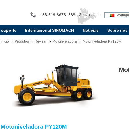
+86-519-86781388
Sites globais:
Portug
e suporte
Internacional SINOMACH
Notícias
Sobre nós
lnício
Produtos
Revisar
Motoniveladora
Motoniveladora PY120M
Mo
Motoniveladora PY120M