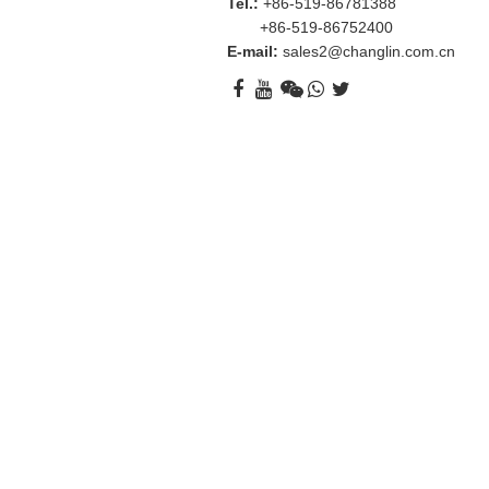
Tel.:
+86-519-86781388
+86-519-86752400
E-mail:
sales2@changlin.com.cn