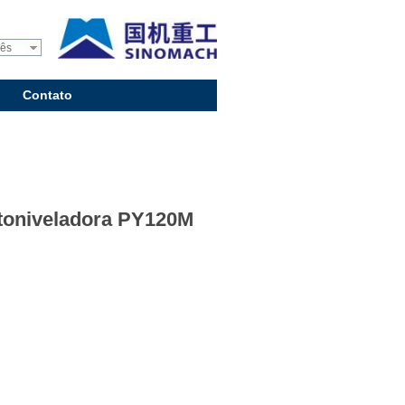
uês
Contato
toniveladora PY120M