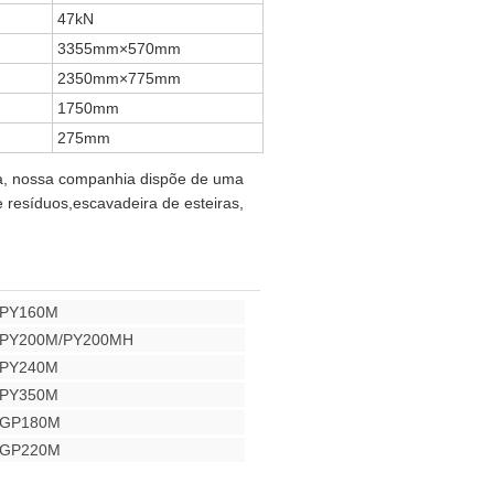
47kN
3355mm×570mm
2350mm×775mm
1750mm
275mm
a, nossa companhia dispõe de uma
 resíduos,escavadeira de esteiras,
a PY160M
a PY200M/PY200MH
a PY240M
a PY350M
a GP180M
a GP220M