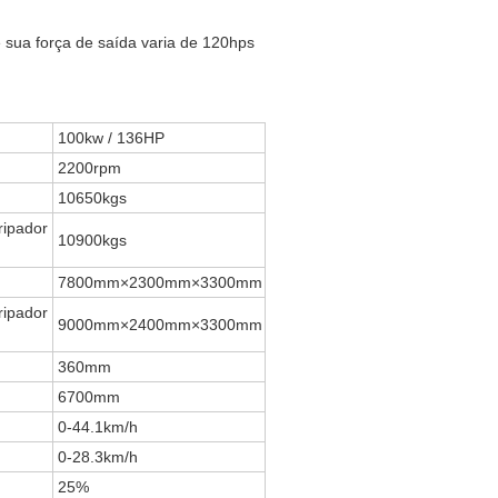
sua força de saída varia de 120hps
100kw / 136HP
2200rpm
10650kgs
ripador
10900kgs
7800mm×2300mm×3300mm
ripador
9000mm×2400mm×3300mm
360mm
6700mm
0-44.1km/h
0-28.3km/h
25%