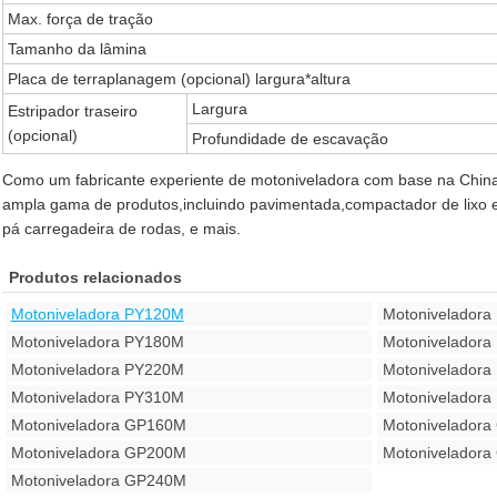
Max. força de tração
Tamanho da lâmina
Placa de terraplanagem (opcional) largura*altura
Largura
Estripador traseiro
(opcional)
Profundidade de escavação
Como um fabricante experiente de motoniveladora com base na Chin
ampla gama de produtos,incluindo pavimentada,compactador de lixo e
pá carregadeira de rodas, e mais.
Produtos relacionados
Motoniveladora PY120M
Motonivelador
Motoniveladora PY180M
Motonivelador
Motoniveladora PY220M
Motonivelador
Motoniveladora PY310M
Motonivelador
Motoniveladora GP160M
Motonivelador
Motoniveladora GP200M
Motonivelador
Motoniveladora GP240M