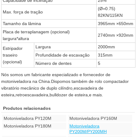
Capacidade de inclinação
25%
(Ø=0.75)
Max. força de tração
82KN/115KN
Tamanho da lâmina
3965mm ×650mm
Placa de terraplanagem (opcional)
2740mm ×920mm
largura*altura
Largura
2000mm
Estripador
traseiro
Profundidade de escavação
315mm
(opcional)
Número de dentes
5
Nós somos um fabricante especializado e fornecedor de
motoniveladora na China.Dispomos também de rolo compactador
vibratório mecânico de duplo cilíndro,escavadeira de
esteira,retroescavadeira,bulldozer de esteira,e mais.
Produtos relacionados
Motoniveladora PY120M
Motoniveladora PY160M
Motoniveladora PY180M
Motoniveladora
PY200M/PY200MH