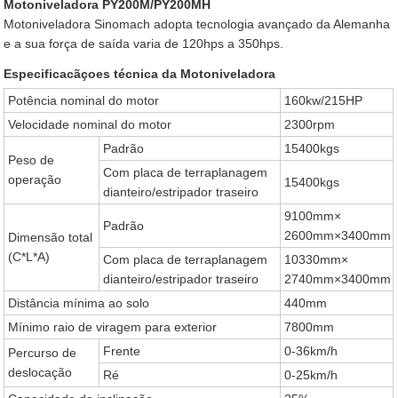
Motoniveladora PY200M/PY200MH
Motoniveladora Sinomach adopta tecnologia avançado da Alemanha
e a sua força de saída varia de 120hps a 350hps.
Especificacãçoes técnica da Motoniveladora
Potência nominal do motor
160kw/215HP
Velocidade nominal do motor
2300rpm
Padrão
15400kgs
Peso de
Com placa de terraplanagem
operação
15400kgs
dianteiro/estripador traseiro
9100mm×
Padrão
2600mm×3400mm
Dimensão total
(C*L*A)
Com placa de terraplanagem
10330mm×
dianteiro/estripador traseiro
2740mm×3400mm
Distância mínima ao solo
440mm
Mínimo raio de viragem para exterior
7800mm
Frente
0-36km/h
Percurso de
deslocação
Ré
0-25km/h