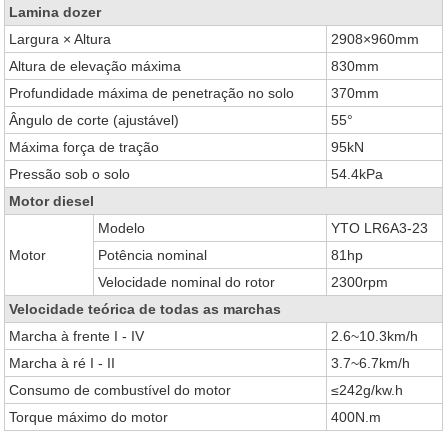
Lamina dozer
Largura × Altura
2908×960mm
Altura de elevação máxima
830mm
Profundidade máxima de penetração no solo
370mm
Ângulo de corte (ajustável)
55°
Máxima força de tração
95kN
Pressão sob o solo
54.4kPa
Motor diesel
Modelo
YTO LR6A3-23
Motor
Potência nominal
81hp
Velocidade nominal do rotor
2300rpm
Velocidade teórica de todas as marchas
Marcha à frente I - IV
2.6~10.3km/h
Marcha à ré I - II
3.7~6.7km/h
Consumo de combustível do motor
≤242g/kw.h
Torque máximo do motor
400N.m