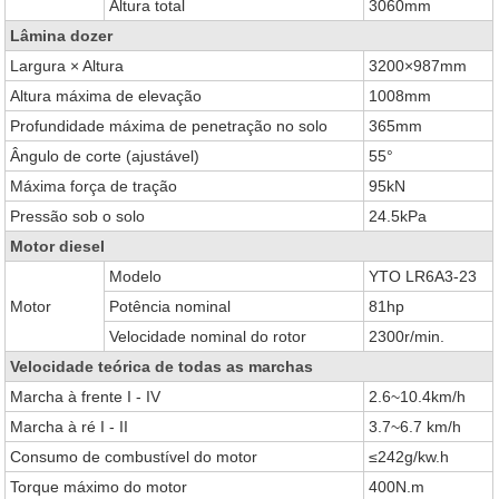
Altura total
3060mm
Lâmina dozer
Largura × Altura
3200×987mm
Altura máxima de elevação
1008mm
Profundidade máxima de penetração no solo
365mm
Ângulo de corte (ajustável)
55°
Máxima força de tração
95kN
Pressão sob o solo
24.5kPa
Motor diesel
Modelo
YTO LR6A3-23
Motor
Potência nominal
81hp
Velocidade nominal do rotor
2300r/min.
Velocidade teórica de todas as marchas
Marcha à frente I - IV
2.6~10.4km/h
Marcha à ré I - II
3.7~6.7 km/h
Consumo de combustível do motor
≤242g/kw.h
Torque máximo do motor
400N.m