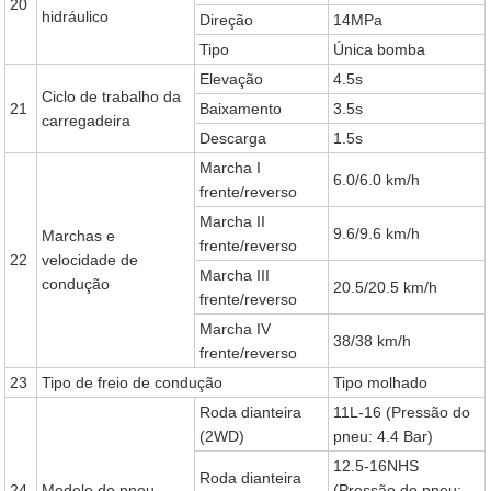
20
hidráulico
Direção
14MPa
Tipo
Única bomba
Elevação
4.5s
Ciclo de trabalho da
21
Baixamento
3.5s
carregadeira
Descarga
1.5s
Marcha I
6.0/6.0 km/h
frente/reverso
Marcha II
9.6/9.6 km/h
Marchas e
frente/reverso
22
velocidade de
Marcha III
condução
20.5/20.5 km/h
frente/reverso
Marcha IV
38/38 km/h
frente/reverso
23
Tipo de freio de condução
Tipo molhado
Roda dianteira
11L-16 (Pressão do
(2WD)
pneu: 4.4 Bar)
12.5-16NHS
Roda dianteira
24
Modelo do pneu
(Pressão do pneu: