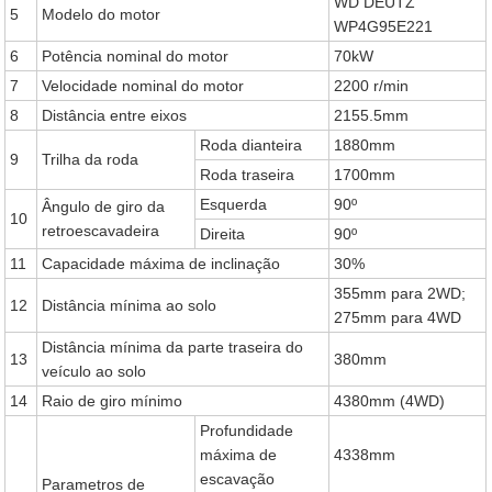
WD DEUTZ
5
Modelo do motor
WP4G95E221
6
Potência nominal do motor
70kW
7
Velocidade nominal do motor
2200 r/min
8
Distância entre eixos
2155.5mm
Roda dianteira
1880mm
9
Trilha da roda
Roda traseira
1700mm
Esquerda
90º
Ângulo de giro da
10
retroescavadeira
Direita
90º
11
Capacidade máxima de inclinação
30%
355mm para 2WD;
12
Distância mínima ao solo
275mm para 4WD
Distância mínima da parte traseira do
13
380mm
veículo ao solo
14
Raio de giro mínimo
4380mm (4WD)
Profundidade
máxima de
4338mm
escavação
Parametros de