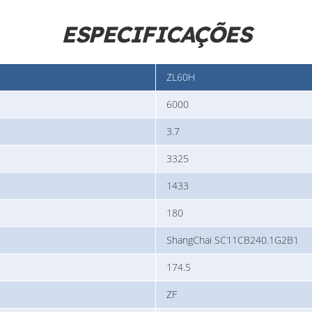
ESPECIFICAÇÕES
ZL60H
6000
3.7
3325
1433
180
ShangChai SC11CB240.1G2B1
174.5
ZF