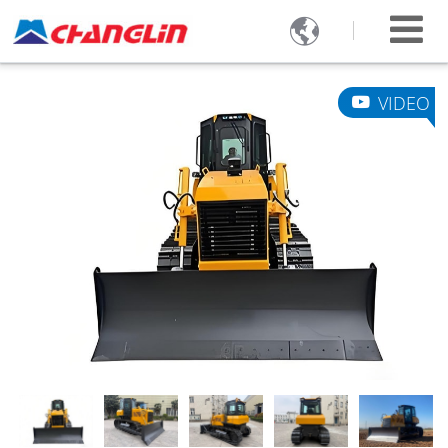

VIDEO