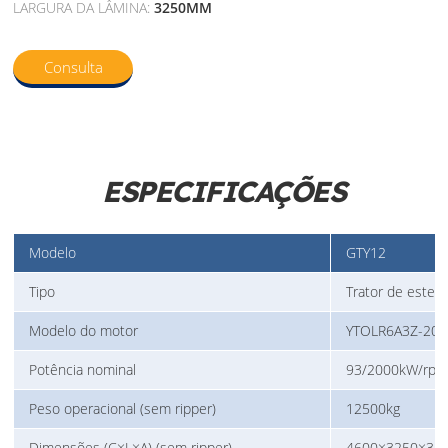
LARGURA DA LÂMINA:
3250MM
Consulta
ESPECIFICAÇÕES
Modelo
GTY12
Tipo
Trator de estei
Modelo do motor
YTOLR6A3Z-20
Potência nominal
93/2000kW/rp
Peso operacional (sem ripper)
12500kg
Dimensões (C×L×A) (sem ripper)
4600×3250×3