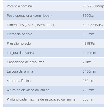
Potência nominal
70/2200kW/rp
Peso operacional (sem ripper)
8900kg
Dimensões (C×L×A) (sem ripper)
4020×2450×2
Distância ao solo
350mm
Pressão no solo
49.9KPa
Largura da esteira
1470mm
Capacidade de empurrar
2.1m³
Largura da lâmina
2450mm
Altura da lâmina
950mm
Altura de elevação da lâmina
700mm
Profundidade máxima de escavação da lâmina
350mm