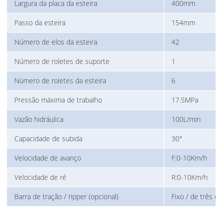
Largura da placa da esteira
400mm
Passo da esteira
154mm
Número de elos da esteira
42
Número de roletes de suporte
1
Número de roletes da esteira
6
Pressão máxima de trabalho
17.5MPa
Vazão hidráulica
100L/min
Capacidade de subida
30°
Velocidade de avanço
F:0-10Km/h
Velocidade de ré
R:0-10Km/h
Barra de tração / ripper (opcional)
Fixo / de três d