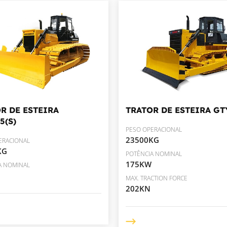
R DE ESTEIRA
TRATOR DE ESTEIRA
GT
5(S)
PESO OPERACIONAL
23500KG
ERACIONAL
KG
POTÊNCIA NOMINAL
175KW
A NOMINAL
MAX. TRACTION FORCE
202KN