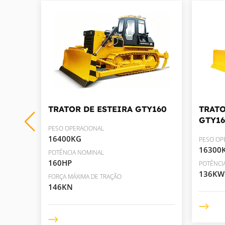
YH12
TRATOR DE ESTEIRA
GTY160
TRATO
GTY16
PESO OPERACIONAL
16400KG
PESO OP
16300
POTÊNCIA NOMINAL
160HP
POTÊNCI
136KW
FORÇA MÁXIMA DE TRAÇÃO
146KN