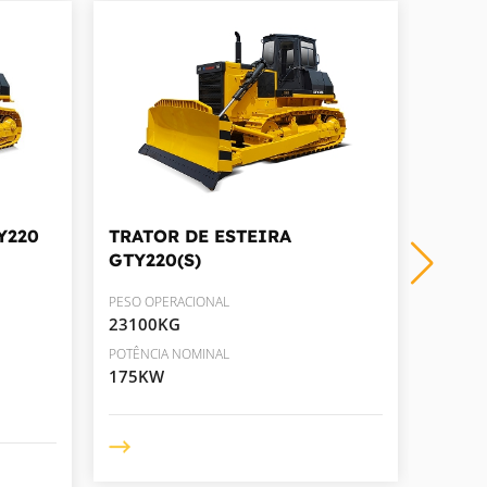
Y220
TRATOR DE ESTEIRA
TRAT
GTY220(S)
PESO O
35900
PESO OPERACIONAL
23100KG
POTÊNC
286K
POTÊNCIA NOMINAL
175KW