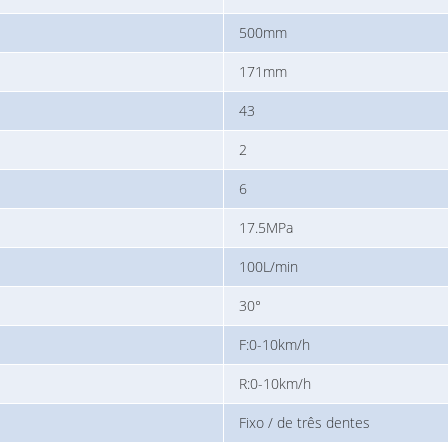
500mm
171mm
43
2
6
17.5MPa
100L/min
30°
F:0-10km/h
R:0-10km/h
Fixo / de três dentes