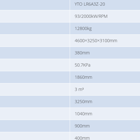
YTO LR6A3Z-20
93/2000kW/RPM
12800kg
4600×3250×3100mm
380mm
50.7KPa
1860mm
3 m³
3250mm
1040mm
900mm
400mm