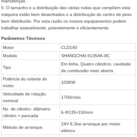
manutenção.
5. O tamanho e a distribuição das várias rodas que compõem esta
máquina estão bem desenhados e a distribuição do centro de peso
bem distribuído. Por esta razão os nossos equipamentos podem
trabalhar estavelmente, potentemente e eficientemente.
Parâmetros Técnicos
Motor
CLD140
Modelo
SHANGCHAI 6135AK-8C
Em linha, Quatro cilindros, cavidade
Tipo
de combustão meio aberta
Potência do volante do
103KW
motor
Velocidade de rotação
1700r/min
nominal
No. de cilindro- diâmetro
6-Φ135×150mm
cilindro × pancada
24V 8.2kw arranque por motor
Método de arranque
elétrico