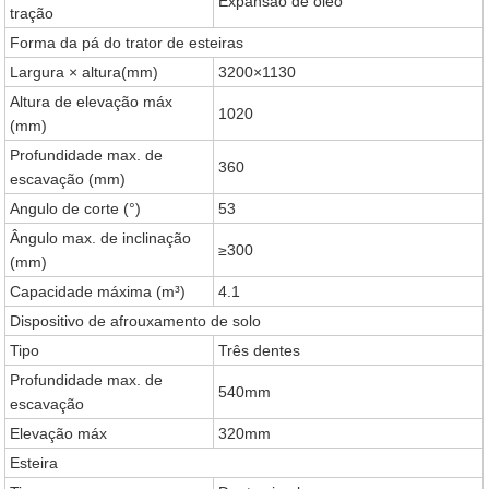
Expansão de óleo
tração
Forma da pá do trator de esteiras
Largura × altura(mm)
3200×1130
Altura de elevação máx
1020
(mm)
Profundidade max. de
360
escavação (mm)
Angulo de corte (°)
53
Ângulo max. de inclinação
≥300
(mm)
Capacidade máxima (m³)
4.1
Dispositivo de afrouxamento de solo
Tipo
Três dentes
Profundidade max. de
540mm
escavação
Elevação máx
320mm
Esteira