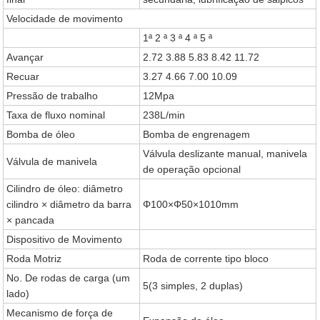
Velocidade de movimento
1ª 2 ª 3 ª 4 ª 5 ª
Avançar
2.72 3.88 5.83 8.42 11.72
Recuar
3.27 4.66 7.00 10.09
Pressão de trabalho
12Mpa
Taxa de fluxo nominal
238L/min
Bomba de óleo
Bomba de engrenagem
Válvula deslizante manual, manivela
Válvula de manivela
de operação opcional
Cilindro de óleo: diâmetro
cilindro × diâmetro da barra
Φ100×Φ50×1010mm
× pancada
Dispositivo de Movimento
Roda Motriz
Roda de corrente tipo bloco
No. De rodas de carga (um
5(3 simples, 2 duplas)
lado)
Mecanismo de força de