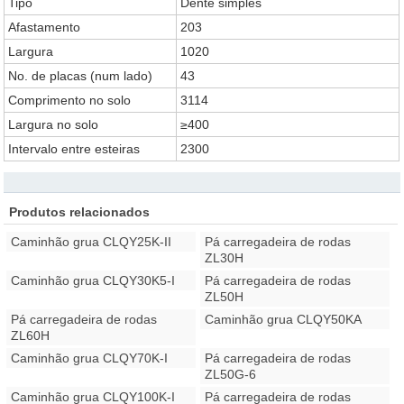
Tipo
Dente simples
Afastamento
203
Largura
1020
No. de placas (num lado)
43
Comprimento no solo
3114
Largura no solo
≥400
Intervalo entre esteiras
2300
Produtos relacionados
Caminhão grua CLQY25K-II
Pá carregadeira de rodas
ZL30H
Caminhão grua CLQY30K5-I
Pá carregadeira de rodas
ZL50H
Pá carregadeira de rodas
Caminhão grua CLQY50KA
ZL60H
Caminhão grua CLQY70K-I
Pá carregadeira de rodas
ZL50G-6
Caminhão grua CLQY100K-I
Pá carregadeira de rodas