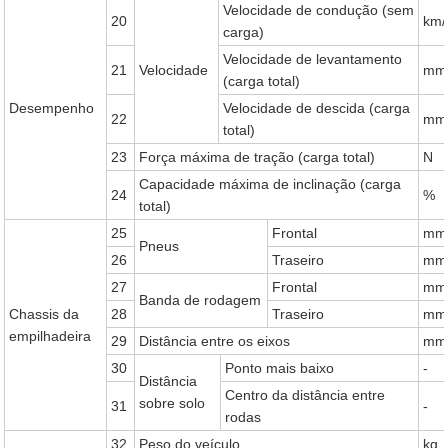
Velocidade de condução (sem
20
km/
carga)
Velocidade de levantamento
21
Velocidade
mm
(carga total)
Desempenho
Velocidade de descida (carga
22
mm
total)
23
Força máxima de tração (carga total)
N
Capacidade máxima de inclinação (carga
24
%
total)
25
Frontal
mm
Pneus
26
Traseiro
mm
27
Frontal
mm
Banda de rodagem
Chassis da
28
Traseiro
mm
empilhadeira
29
Distância entre os eixos
mm
30
Ponto mais baixo
-
Distância
Centro da distância entre
sobre solo
31
-
rodas
32
Peso do veículo
kg