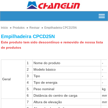
lnício
Produtos
Revisar
Empilhadeira CPCD25N
Empilhadeira CPCD25N
Este produto tem sido descontínuo e removido de nossa lista
de produtos
1
Nome do produto
-
2
Modelo básico
-
3
Tipo
-
Geral
4
Tipo de energia
-
5
Peso nominal
kg
6
Distância do centro de carga
mm
7
Altura de elevação
mm