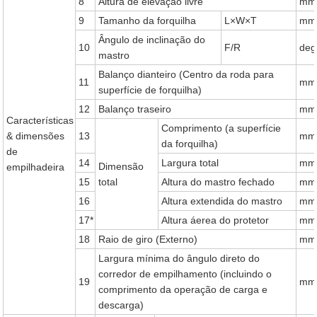
8
Altura de elevação livre
mm
9
Tamanho da forquilha
L×W×T
mm
Ângulo de inclinação do
10
F/R
deg
mastro
Balanço dianteiro (Centro da roda para
11
mm
superfície de forquilha)
12
Balanço traseiro
mm
Características
Comprimento (a superfície
& dimensões
13
mm
da forquilha)
de
14
Largura total
mm
Dimensão
empilhadeira
15
total
Altura do mastro fechado
mm
16
Altura extendida do mastro
mm
17*
Altura áerea do protetor
mm
18
Raio de giro (Externo)
mm
Largura mínima do ângulo direto do
corredor de empilhamento (incluindo o
19
mm
comprimento da operação de carga e
descarga)