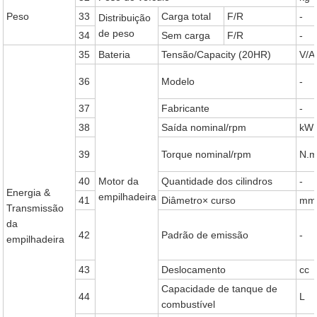
Peso
33
Carga total
F/R
-
Distribuição
de peso
34
Sem carga
F/R
-
35
Bateria
Tensão/Capacity (20HR)
V/A
36
Modelo
-
37
Fabricante
-
38
Saída nominal/rpm
kW
39
Torque nominal/rpm
N.
40
Motor da
Quantidade dos cilindros
-
Energia &
empilhadeira
41
Diâmetro× curso
mm
Transmissão
da
42
Padrão de emissão
-
empilhadeira
43
Deslocamento
cc
Capacidade de tanque de
44
L
combustível