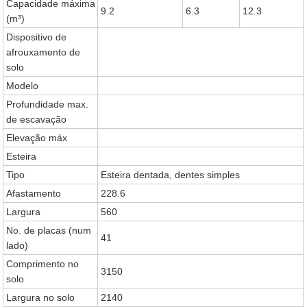
Capacidade máxima
9.2
6.3
12.3
(m³)
Dispositivo de
afrouxamento de
solo
Modelo
Profundidade max.
de escavação
Elevação máx
Esteira
Tipo
Esteira dentada, dentes simples
Afastamento
228.6
Largura
560
No. de placas (num
41
lado)
Comprimento no
3150
solo
Largura no solo
2140