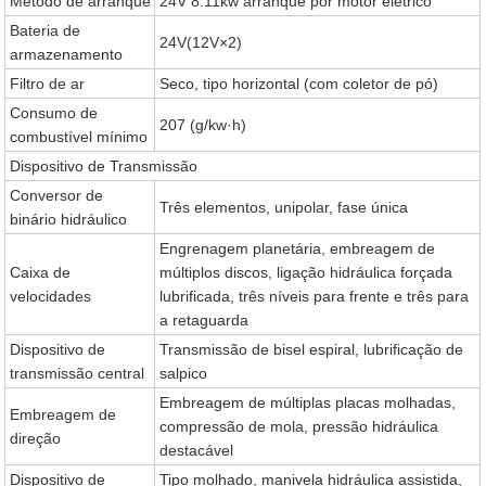
Método de arranque
24V 8.11kw arranque por motor elétrico
Bateria de
24V(12V×2)
armazenamento
Filtro de ar
Seco, tipo horizontal (com coletor de pó)
Consumo de
207 (g/kw·h)
combustível mínimo
Dispositivo de Transmissão
Conversor de
Três elementos, unipolar, fase única
binário hidráulico
Engrenagem planetária, embreagem de
Caixa de
múltiplos discos, ligação hidráulica forçada
velocidades
lubrificada, três níveis para frente e três para
a retaguarda
Dispositivo de
Transmissão de bisel espiral, lubrificação de
transmissão central
salpico
Embreagem de múltiplas placas molhadas,
Embreagem de
compressão de mola, pressão hidráulica
direção
destacável
Dispositivo de
Tipo molhado, manivela hidráulica assistida,