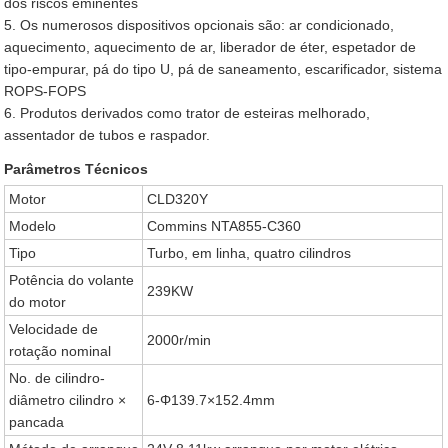
dos riscos eminentes
5. Os numerosos dispositivos opcionais são: ar condicionado,
aquecimento, aquecimento de ar, liberador de éter, espetador de
tipo-empurar, pá do tipo U, pá de saneamento, escarificador, sistema
ROPS-FOPS
6. Produtos derivados como trator de esteiras melhorado,
assentador de tubos e raspador.
Parâmetros Técnicos
Motor
CLD320Y
Modelo
Commins NTA855-C360
Tipo
Turbo, em linha, quatro cilindros
Potência do volante
239KW
do motor
Velocidade de
2000r/min
rotação nominal
No. de cilindro-
diâmetro cilindro ×
6-Φ139.7×152.4mm
pancada