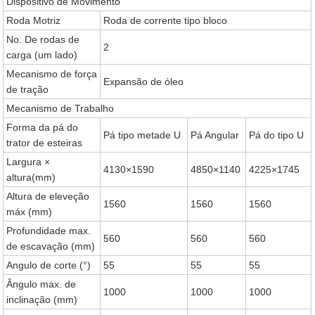
Dispositivo de Movimento
Roda Motriz
Roda de corrente tipo bloco
No. De rodas de
2
carga (um lado)
Mecanismo de força
Expansão de óleo
de tração
Mecanismo de Trabalho
Forma da pá do
Pá tipo metade U
Pá Angular
Pá do tipo U
trator de esteiras
Largura ×
4130×1590
4850×1140
4225×1745
altura(mm)
Altura de eleveção
1560
1560
1560
máx (mm)
Profundidade max.
560
560
560
de escavação (mm)
Angulo de corte (°)
55
55
55
Ângulo max. de
1000
1000
1000
inclinação (mm)