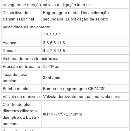
travagem de direção
válvula de ligação interior
Dispositivo de
Engrenagem direta. Desaceleração
transmissão final
secundaria. Lubrificação de salpico
Velocidade de movimento
1 ª 2 ª 3 ª
Avançar
3.6 6.6 11.5
Recuar
4.4 7.8 13.5
Sistema de pressão hidráulica
Pressão de trabalho
13.7Mpa
Taxa de fluxo
335L/min
nominal
Bomba de óleo
Bomba de engrenagem CBZ4200
Válvula de manivela
Válvula deslizante manual, manivela servo
Cilindro de óleo:
diâmetro cilindro ×
Φ140×Φ75×1340mm
diâmetro da barra ×
pancada