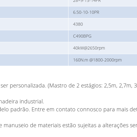
28×9-15-14PR
6.50-10-10PR
4380
C490BPG
40kW@2650rpm
160N.m @1800-2000rpm
ser personalizada. (Mastro de 2 estágios: 2,5m, 2,7m, 
adeira industrial.
delo padrão. Entre em contato connosco para mais de
 manuseio de materiais estão sujeitas a alterações se