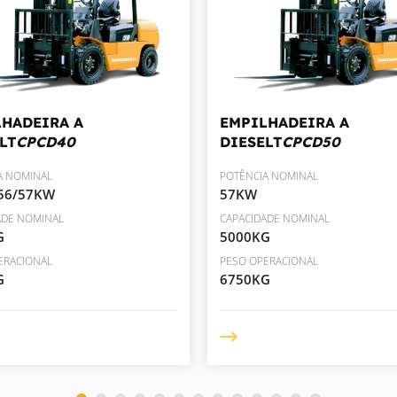
LHADEIRA A
EMPILHADEIRA A
LT
CPCD40
DIESELT
CPCD50
A NOMINAL
POTÊNCIA NOMINAL
/56/57KW
57KW
ADE NOMINAL
CAPACIDADE NOMINAL
G
5000KG
ERACIONAL
PESO OPERACIONAL
G
6750KG