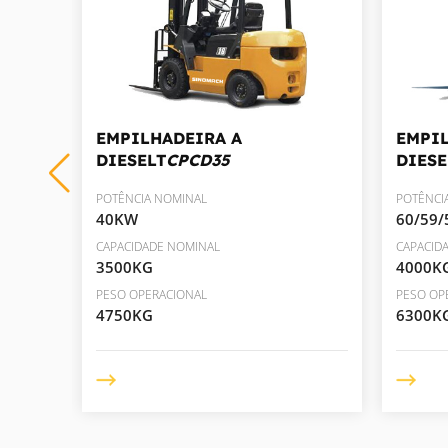
EMPILHADEIRA A
EMPI
DIESELT
CPCD35
DIESE
POTÊNCIA NOMINAL
POTÊNCI
40KW
60/59
CAPACIDADE NOMINAL
CAPACID
3500KG
4000K
PESO OPERACIONAL
PESO OP
4750KG
6300K