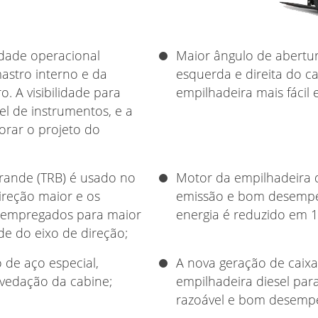
lidade operacional
Maior ângulo de abertur
astro interno e da
esquerda e direita do 
o. A visibilidade para
empilhadeira mais fácil 
el de instrumentos, e a
orar o projeto do
rande (TRB) é usado no
Motor da empilhadeira d
direção maior e os
emissão e bom desempe
o empregados para maior
energia é reduzido em 
de do eixo de direção;
 de aço especial,
A nova geração de caixa
 vedação da cabine;
empilhadeira diesel par
razoável e bom desempe