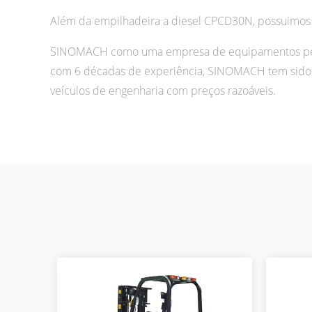
Além da empilhadeira a diesel CPCD30N, possuimos 
SINOMACH como uma empresa de equipamentos pesado
com 6 décadas de experiência, SINOMACH tem sido 
veículos de engenharia com preços razoáveis.