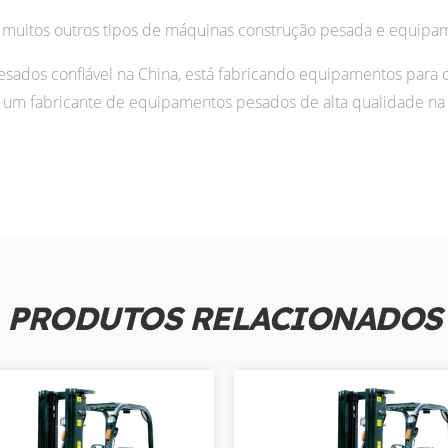
muitos outros tipos de máquinas construção pesada e equipa
s confiável na China, está fabricando equipamentos para co
um fabricante de equipamentos pesados de alta qualidade na 
PRODUTOS RELACIONADOS