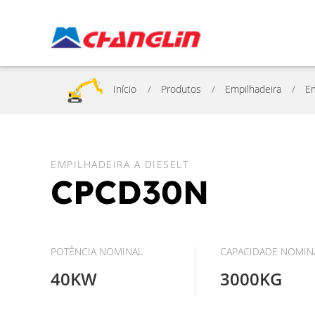
Início
Produtos
Empilhadeira
Em
EMPILHADEIRA A DIESELT
CPCD30N
POTÊNCIA NOMINAL
CAPACIDADE NOMIN
40KW
3000KG