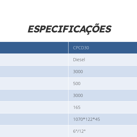
ESPECIFICAÇÕES
CPCD30
Diesel
3000
500
3000
165
1070*122*45
6°/12°