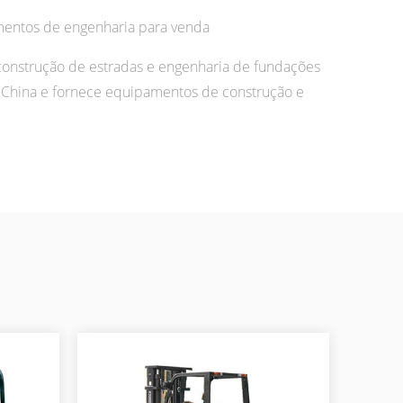
mentos de engenharia para venda
nstrução de estradas e engenharia de fundações
China e fornece equipamentos de construção e