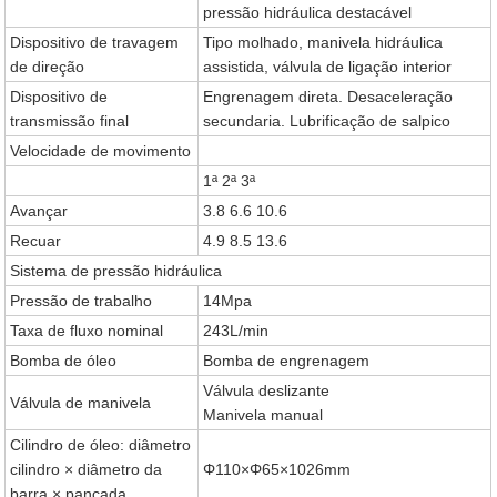
pressão hidráulica destacável
Dispositivo de travagem
Tipo molhado, manivela hidráulica
de direção
assistida, válvula de ligação interior
Dispositivo de
Engrenagem direta. Desaceleração
transmissão final
secundaria. Lubrificação de salpico
Velocidade de movimento
1ª 2ª 3ª
Avançar
3.8 6.6 10.6
Recuar
4.9 8.5 13.6
Sistema de pressão hidráulica
Pressão de trabalho
14Mpa
Taxa de fluxo nominal
243L/min
Bomba de óleo
Bomba de engrenagem
Válvula deslizante
Válvula de manivela
Manivela manual
Cilindro de óleo: diâmetro
cilindro × diâmetro da
Φ110×Φ65×1026mm
barra × pancada