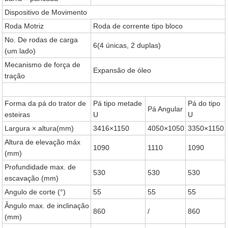
Dispositivo de Movimento
Roda Motriz
Roda de corrente tipo bloco
No. De rodas de carga
6(4 únicas, 2 duplas)
(um lado)
Mecanismo de força de
Expansão de óleo
tração
Forma da pá do trator de
Pá tipo metade
Pá do tipo
Pá Angular
esteiras
U
U
Largura × altura(mm)
3416×1150
4050×1050
3350×1150
Altura de elevação máx
1090
1110
1090
(mm)
Profundidade max. de
530
530
530
escavação (mm)
Angulo de corte (°)
55
55
55
Ângulo max. de inclinação
860
/
860
(mm)