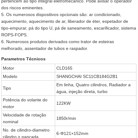
pertencem ao tipo integral eletromecânico. Pode avisar o operador
dos riscos eminentes.
5. Os numerosos dispositivos opcionais são: ar condicionado,
aquecimento, aquecimento de ar, liberador de éter, espetador de
tipo-empurar, pá do tipo U, pá de saneamento, escarificador, sistema
ROPS-FOPS.
6. Numerosos produtos derivados como trator de esteiras
melhorado, assentador de tubos e raspador.
Parametros Técnicos
Motor
CLD165
Modelo
SHANGCHAI SC11CB184G2B1
Em linha, Quatro cilindros, Radiador a
Tipo
água, injeção direta, turbo
Potência do volante do
122KW
motor
Velocidade de rotação
1850r/min
nominal
No. de cilindro-diametro
6-Φ121×152mm
cilindro × pancada