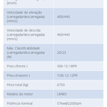
(km/h)
Velocidade de elevação
(carregada/descarregada)
400/440
(mm/s)
Velocidade de descida
(carregada/descarregada)
460/440
(mm/s)
Máx. Classificabilidade
(carregada/descarregada)
20/23
(%)
Pneu (frente )
300-15-18PR
Pneu (traseiro )
7.00-12-12PR
Peso total (kg)
6750
Modelo do motor
LR4B3
Potência nominal
57kw@2200rpm