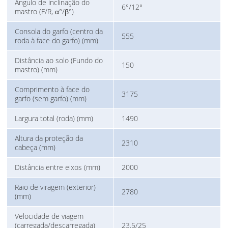
Ângulo de inclinação do
6°/12°
mastro (F/R, α°/β°)
Consola do garfo (centro da
555
roda à face do garfo) (mm)
Distância ao solo (Fundo do
150
mastro) (mm)
Comprimento à face do
3175
garfo (sem garfo) (mm)
Largura total (roda) (mm)
1490
Altura da proteção da
2310
cabeça (mm)
Distância entre eixos (mm)
2000
Raio de viragem (exterior)
2780
(mm)
Velocidade de viagem
(carregada/descarregada)
23.5/25