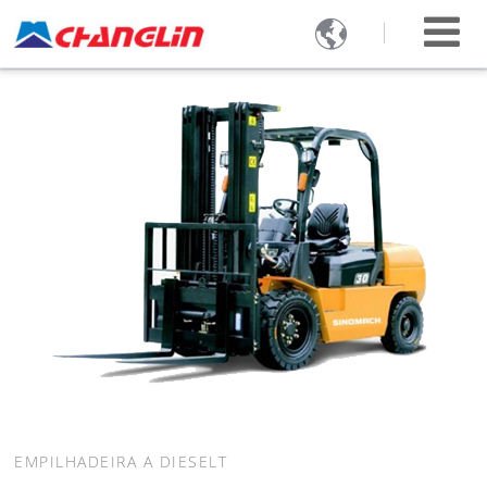

EMPILHADEIRA A DIESELT