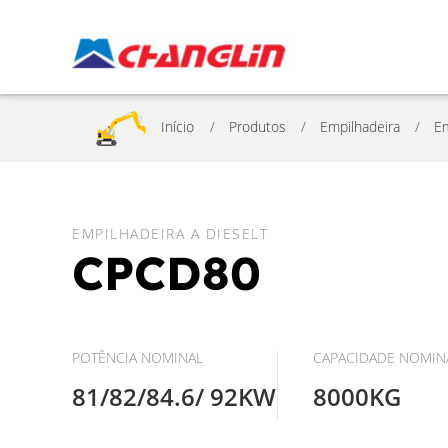
Início
Produtos
Empilhadeira
Em
EMPILHADEIRA A DIESELT
CPCD80
POTÊNCIA NOMINAL
CAPACIDADE NOMIN
81/82/84.6/ 92KW
8000KG