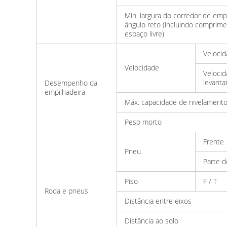
Min. largura do corredor de em
ângulo reto (incluindo comprime
espaço livre)
Veloci
Velocidade
Veloci
levanta
Desempenho da
empilhadeira
Máx. capacidade de nivelamento 
Peso morto
Frente
Pneu
Parte d
Piso
F / T
Roda e pneus
Distância entre eixos
Distância ao solo