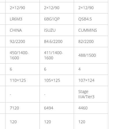
2×12/90
2×12/90
2×12/90
LR6M3
6BG1QP
QSB4.5
CHINA
ISUZU
CUMMINS
92/2200
84.6/2200
82/2200
450/1400-
411/1400-
488/1500
1600
1600
6
6
4
110×125
105×125
107×124
Stage
-
-
IIIA/Tier3
7120
6494
4460
120
120
120