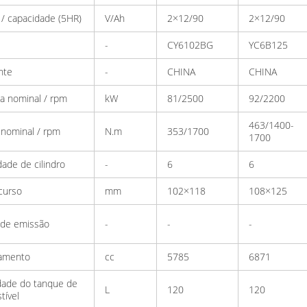
/ capacidade (5HR)
V/Ah
2×12/90
2×12/90
-
CY6102BG
YC6B125
nte
-
CHINA
CHINA
a nominal / rpm
kW
81/2500
92/2200
463/1400-
 nominal / rpm
N.m
353/1700
1700
ade de cilindro
-
6
6
curso
mm
102×118
108×125
 de emissão
-
-
-
amento
cc
5785
6871
dade do tanque de
L
120
120
tível