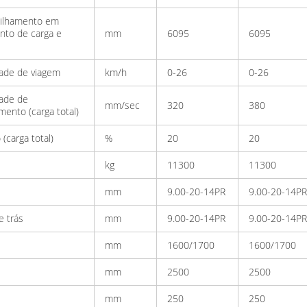
pilhamento em
nto de carga e
mm
6095
6095
dade de viagem
km/h
0-26
0-26
dade de
mm/sec
320
380
mento (carga total)
(carga total)
%
20
20
kg
11300
11300
mm
9.00-20-14PR
9.00-20-14PR
e trás
mm
9.00-20-14PR
9.00-20-14PR
mm
1600/1700
1600/1700
mm
2500
2500
mm
250
250