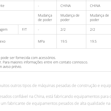
nte
-
CHINA
CHINA
Mudança
Mudança de
Mudança de
de poder
poder
poder
agem
F/T
-
2/2
2/2
nexo
MPa
19.5
19.5
pode ser fornecida com acessórios.
r. Para maiores informações entre em contato connosco.
m aviso prévio.
uitos outros tipos de máquinas pesadas de construção e equi
s confiável na China, está fabricando equipamentos para co
um fabricante de equipamentos pesados de alta qualidade na 