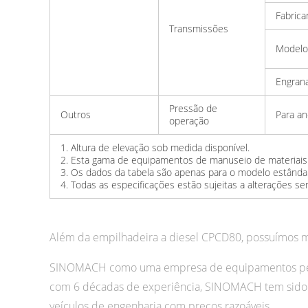
Fabrica
Transmissões
Modelo
Engran
Pressão de
Outros
Para a
operação
1. Altura de elevação sob medida disponível.
2. Esta gama de equipamentos de manuseio de materiais 
3. Os dados da tabela são apenas para o modelo estânda
4. Todas as especificações estão sujeitas a alterações se
Além da empilhadeira a diesel CPCD80, possuímos m
SINOMACH como uma empresa de equipamentos pesado
com 6 décadas de experiência, SINOMACH tem sido 
veículos de engenharia com preços razoáveis.