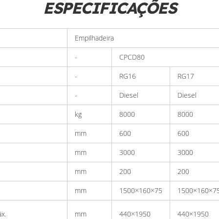
ESPECIFICAÇÕES
Empilhadeira
-
CPCD80
-
RG16
RG17
-
Diesel
Diesel
kg
8000
8000
mm
600
600
mm
3000
3000
mm
200
200
mm
1500×160×75
1500×160×7
x.
mm
440×1950
440×1950