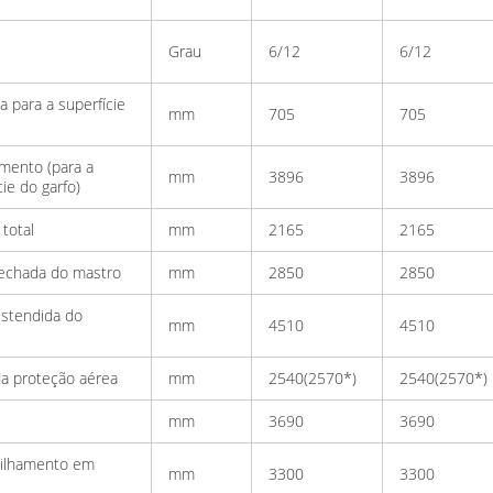
Grau
6/12
6/12
a para a superfície
mm
705
705
mento (para a
mm
3896
3896
cie do garfo)
 total
mm
2165
2165
fechada do mastro
mm
2850
2850
estendida do
mm
4510
4510
da proteção aérea
mm
2540(2570*)
2540(2570*)
mm
3690
3690
pilhamento em
mm
3300
3300