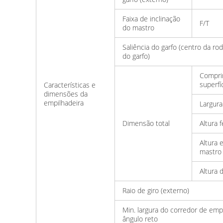
Faixa de inclinação
F/T
do mastro
Saliência do garfo (centro da rod
do garfo)
Compri
superfí
Características e
dimensões da
empilhadeira
Largura
Dimensão total
Altura 
Altura 
mastro
Altura 
Raio de giro (externo)
Min. largura do corredor de em
ângulo reto