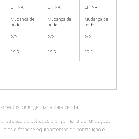
CHINA
CHINA
CHINA
Mudança de
Mudança de
Mudança de
poder
poder
poder
2/2
2/2
2/2
19.5
19.5
19.5
pamentos de engenharia para venda.
nstrução de estradas e engenharia de fundações
China e fornece equipamentos de construção e