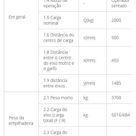
1.4 Modo de
Operador
-
operação
sentado
Em geral
1.5 Carga
Q(kg)
2000
nominal
1.6 Distância do
c(mm)
500
centro de carga
1.8 Distância
entre o centro
x(mm)
455
do eixo motriz e
o garfo
1.9 distância
y(mm)
1485
entre eixos
2.1 Peso morto
kg
3700
2.2 Carga do
eixo (carga
kg
5016/684
Peso da
total) (F / R)
empilhadeira
2.3 Carga do