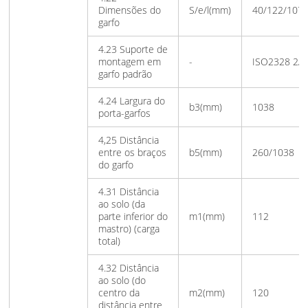
Dimensões do
S/e/l(mm)
40/122/107
garfo
4.23 Suporte de
montagem em
-
ISO2328 2A
garfo padrão
4.24 Largura do
b3(mm)
1038
porta-garfos
4,25 Distância
entre os braços
b5(mm)
260/1038
do garfo
4.31 Distância
ao solo (da
parte inferior do
m1(mm)
112
mastro) (carga
total)
4.32 Distância
ao solo (do
centro da
m2(mm)
120
distância entre