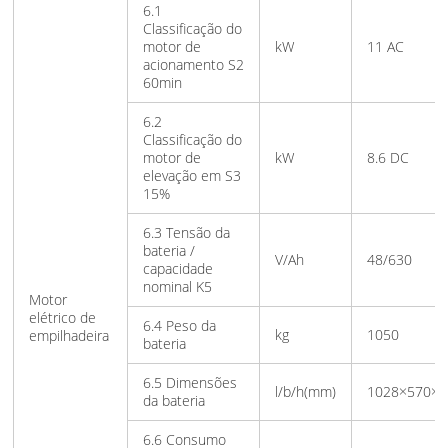
6.1
Classificação do
motor de
kW
11 AC
acionamento S2
60min
6.2
Classificação do
motor de
kW
8.6 DC
elevação em S3
15%
6.3 Tensão da
bateria /
V/Ah
48/630
capacidade
nominal K5
Motor
elétrico de
6.4 Peso da
kg
1050
empilhadeira
bateria
6.5 Dimensões
l/b/h(mm)
1028×570×7
da bateria
6.6 Consumo