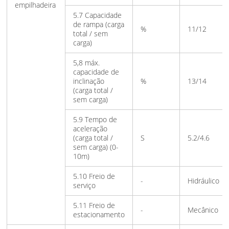
empilhadeira
5.7 Capacidade
de rampa (carga
%
11/12
total / sem
carga)
5,8 máx.
capacidade de
inclinação
%
13/14
(carga total /
sem carga)
5.9 Tempo de
aceleração
(carga total /
S
5.2/4.6
sem carga) (0-
10m)
5.10 Freio de
-
Hidráulico
serviço
5.11 Freio de
-
Mecânico
estacionamento