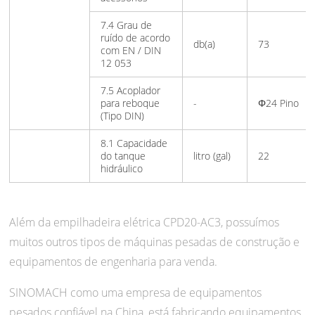
7.4 Grau de
ruído de acordo
db(a)
73
com EN / DIN
12 053
7.5 Acoplador
para reboque
-
Φ24 Pino
(Tipo DIN)
8.1 Capacidade
do tanque
litro (gal)
22
hidráulico
Além da empilhadeira elétrica CPD20-AC3, possuímos
muitos outros tipos de máquinas pesadas de construção e
equipamentos de engenharia para venda.
SINOMACH como uma empresa de equipamentos
pesados confiável na China, está fabricando equipamentos