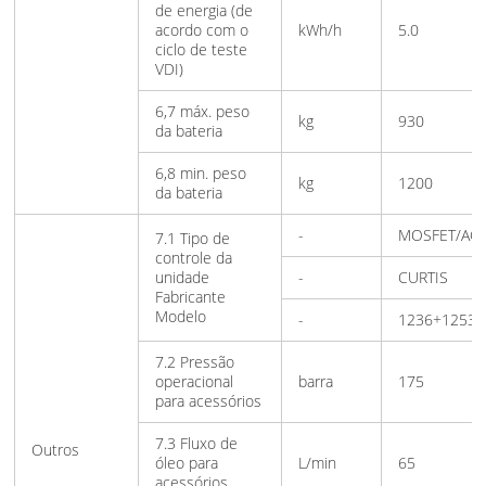
de energia (de
acordo com o
kWh/h
5.0
ciclo de teste
VDI)
6,7 máx. peso
kg
930
da bateria
6,8 min. peso
kg
1200
da bateria
-
MOSFET/AC
7.1 Tipo de
controle da
unidade
-
CURTIS
Fabricante
Modelo
-
1236+1253
7.2 Pressão
operacional
barra
175
para acessórios
7.3 Fluxo de
Outros
óleo para
L/min
65
acessórios