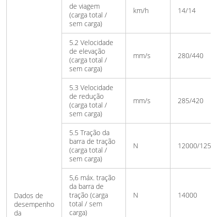
de viagem
km/h
14/14
(carga total /
sem carga)
5.2 Velocidade
de elevação
mm/s
280/440
(carga total /
sem carga)
5.3 Velocidade
de redução
mm/s
285/420
(carga total /
sem carga)
5.5 Tração da
barra de tração
N
12000/1250
(carga total /
sem carga)
5,6 máx. tração
da barra de
tração (carga
N
14000
Dados de
total / sem
desempenho
carga)
da