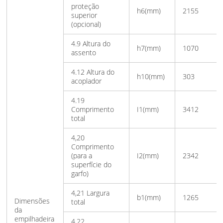
proteção
h6(mm)
2155
superior
(opcional)
4.9 Altura do
h7(mm)
1070
assento
4.12 Altura do
h10(mm)
303
acoplador
4.19
Comprimento
I1(mm)
3412
total
4,20
Comprimento
(para a
I2(mm)
2342
superfície do
garfo)
4,21 Largura
b1(mm)
1265
Dimensões
total
da
empilhadeira
4.22