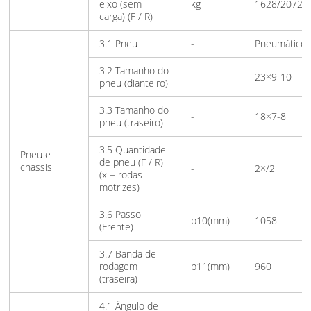
eixo (sem
kg
1628/2072
carga) (F / R)
3.1 Pneu
-
Pneumático
3.2 Tamanho do
-
23×9-10
pneu (dianteiro)
3.3 Tamanho do
-
18×7-8
pneu (traseiro)
3.5 Quantidade
Pneu e
de pneu (F / R)
chassis
-
2×/2
(x = rodas
motrizes)
3.6 Passo
b10(mm)
1058
(Frente)
3.7 Banda de
rodagem
b11(mm)
960
(traseira)
4.1 Ângulo de