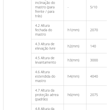
inclinação do
mastro (para
-
5/10
frente / para
trás)
4.2 Altura
fechada do
h1(mm)
2070
mastro
4.3 Altura de
h2(mm)
140
elevação livre
4.5 Altura de
h3(mm)
3000
levantamento
4.6 Altura
estendida do
h4(mm)
4040
mastro
4.7 Altura da
proteção aérea
h6(mm)
2075
(padrão)
4.8 Altura da