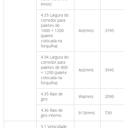
eixos)
4.33 Largura do
corredor para
paletes de
1000 × 1200
Ast(mm)
3745
(palete
colocada na
forquilha)
4.34 Largura do
corredor para
paletes de 800
Ast(mm)
3945
× 1200 (palete
colocada na
forquilha)
4.35 Raio de
Wa(mm)
2090
giro
4.36 Raio de
b13(mm)
730
giro interno
5.1 Velocidade