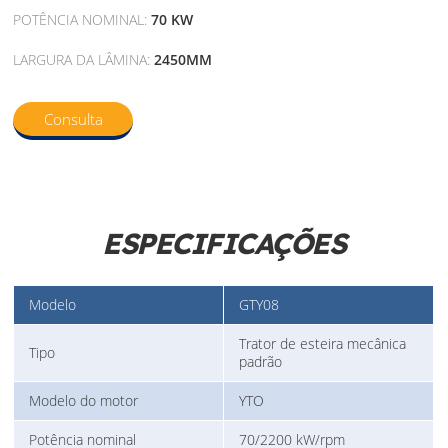
POTÊNCIA NOMINAL:
70 KW
LARGURA DA LÂMINA:
2450MM
Consulta
ESPECIFICAÇÕES
Modelo
GTY08
Trator de esteira mecânica
Tipo
padrão
Modelo do motor
YTO
Potência nominal
70/2200 kW/rpm