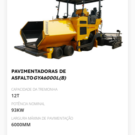
PAVIMENTADORAS DE
ASFALTO
GYA6000L(B)
CAPACIDADE DA TREMONHA
12T
POTÊNCIA NOMINAL
93KW
LARGURA MÁXIMA DE PAVIMENTAÇÃO
6000MM