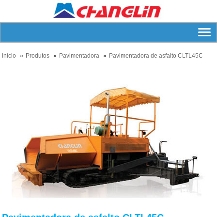
lnício
Produtos
Pavimentadora
Pavimentadora de asfalto CLTL45C