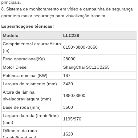
principais.
8. Sistema de monitoramento em vídeo e campainha de segurança
garantem maior segurança para visualização traseira.
Especificações técnicas:
Modelo
LLC228
Comprimento×Largura×Altura
8150×3800×3650
(m)
Peso operacional(Kg)
28000
Motor Diesel
ShangChai SC11CB255
Potência nominal (KW)
187
Largura do rolamento (mm)
3430
Altura de lâmina
1880×3800
niveladora×largura (mm)
Base de roda (mm)
3500
Largura da roda (frente/trás)
1195/970
(mm)
Diâmetro da roda
1620
(frente/trás)(mm)