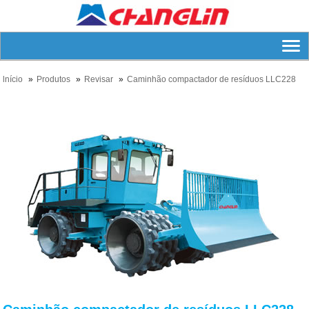
lnício
Produtos
Revisar
Caminhão compactador de resíduos LLC228