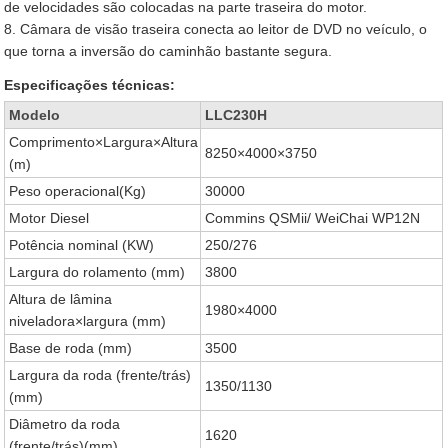
de velocidades são colocadas na parte traseira do motor.
8. Câmara de visão traseira conecta ao leitor de DVD no veículo, o
que torna a inversão do caminhão bastante segura.
Especificações técnicas:
Modelo
LLC230H
Comprimento×Largura×Altura
8250×4000×3750
(m)
Peso operacional(Kg)
30000
Motor Diesel
Commins QSMii/ WeiChai WP12N
Potência nominal (KW)
250/276
Largura do rolamento (mm)
3800
Altura de lâmina
1980×4000
niveladora×largura (mm)
Base de roda (mm)
3500
Largura da roda (frente/trás)
1350/1130
(mm)
Diâmetro da roda
1620
(frente/trás)(mm)