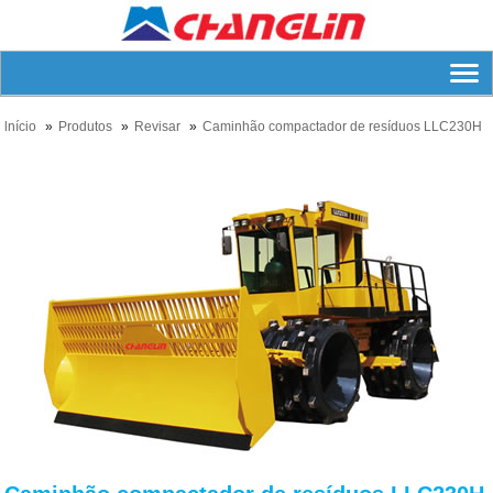
lnício
Produtos
Revisar
Caminhão compactador de resíduos LLC230H