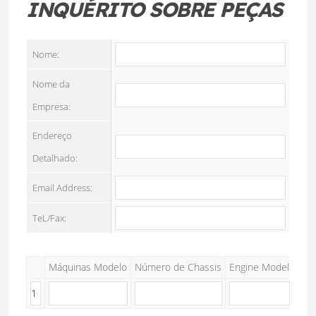
INQUÉRITO SOBRE PEÇAS
Nome:
Nome da
Empresa:
Endereço
Detalhado:
Email Address:
TeL/Fax:
Máquinas Modelo
Número de Chassis
Engine Model
Moto