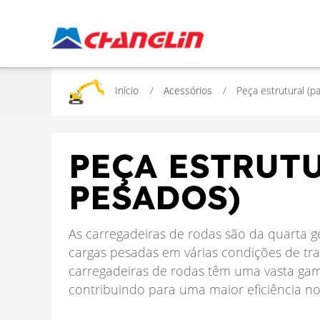
Início
Acessórios
Peça estrutural (
PEÇA ESTRUT
PESADOS)
As carregadeiras de rodas são da quarta
cargas pesadas em várias condições de tra
carregadeiras de rodas têm uma vasta gama
contribuindo para uma maior eficiência n