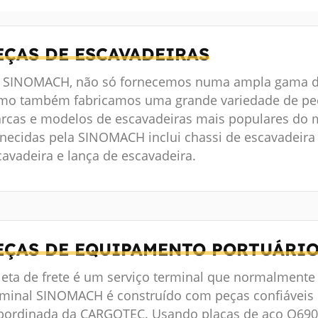
EÇAS DE ESCAVADEIRAS
 SINOMACH, não só fornecemos numa ampla gama de
mo também fabricamos uma grande variedade de peç
rcas e modelos de escavadeiras mais populares do 
rnecidas pela SINOMACH inclui chassi de escavadeira (
cavadeira e lança de escavadeira.
EÇAS DE EQUIPAMENTO PORTUÁRI
leta de frete é um serviço terminal que normalmente é
rminal SINOMACH é construído com peças confiávei
bordinada da CARGOTEC. Usando placas de aço Q690 d