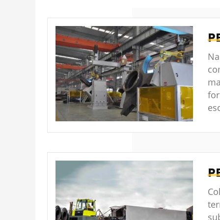
P
Na
co
ma
fo
es
P
Co
te
su