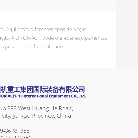
. Aqui estão diferentes tipos de peças
neração. A SINOMACH pode oferecer equipamentos
s pesados de alta qualidade.
No.898 West Huang He Road,
ity, Jiangsu Province, China
19-86781388
19-86752400