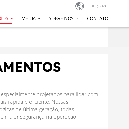

Language
RIOS
MEDIA
SOBRE NÓS
CONTATO
PAMENTOS
especialmente projetados para lidar com
s rápida e eficiente. Nossas
ógicas de última geração, todas
 e maior segurança na operação.