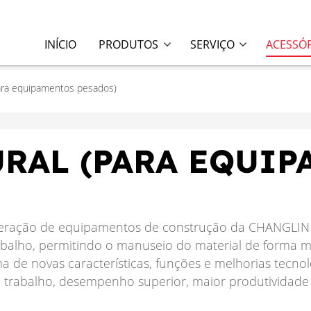
INÍCIO
PRODUTOS
SERVIÇO
ACESSÓ
para equipamentos pesados)
URAL (PARA EQUI
 geração de equipamentos de construção da CHANGLIN 
balho, permitindo o manuseio do material de forma mai
 de novas características, funções e melhorias tecnol
o trabalho, desempenho superior, maior produtividade