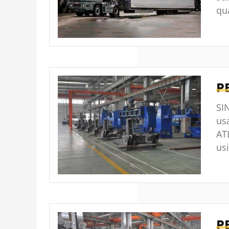
qua
P
SI
us
AT
us
P