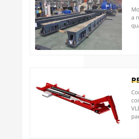
Mo
a 
qu
P
Co
co
VLE
pa