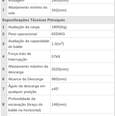
6
Rodagem
1600(mm)
Afastamento mínimo do
7
342(mm)
solo
Especificações Técnicas Principais
1
Avaliação da carga
1800(Kg)
2
Peso operacional
6550KG
Avaliação da capacidade
3
3
1.0(m
)
do balde
Força máx de
4
57kN
Interrupção
Afastamento máximo da
5
2520(mm)
descarga
6
Alcance da Descarga
960(mm)
Âgulo da descarga em
7
≥45°
qualquer posição
Profundidade da
8
escavação (braço do
146(mm)
balde na horizontal)