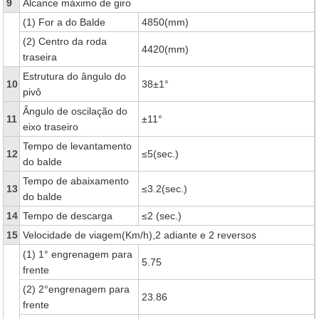
9
Alcance máximo de giro
(1) For a do Balde
4850(mm)
(2) Centro da roda
4420(mm)
traseira
Estrutura do ângulo do
10
38±1°
pivô
Ângulo de oscilação do
11
±11°
eixo traseiro
Tempo de levantamento
12
≤5(sec.)
do balde
Tempo de abaixamento
13
≤3.2(sec.)
do balde
14
Tempo de descarga
≤2 (sec.)
15
Velocidade de viagem(Km/h),2 adiante e 2 reversos
(1) 1° engrenagem para
5.75
frente
(2) 2°engrenagem para
23.86
frente