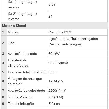
(3) 1° engrenagem
5.85
reversa
(3) 2° engrenagem
24
reversa
Motor a Diesel
1
Modelo
Cummins B3.3
Injeção direta. Turbocarregados.
2
Tipo
Resfriamento à água
3
Avaliação da saída
60 (kW)
Inter-furo do
4
95 /115(mm)
cilindro/curso
5
Exaustão total do cilindro
3.3(L)
Voltagem do arranque
6
12/24 (V)
do motor
7
Avaliação da velocidade
2200(r/min)
8
Torque Máximo
259(N.M)
9
Tipo de Iniciação
Elétrica