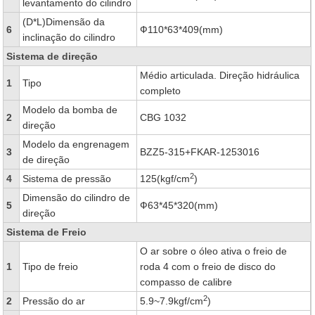
levantamento do cilindro
(D*L)Dimensão da
6
Ф110*63*409(mm)
inclinação do cilindro
Sistema de direção
Médio articulada. Direção hidráulica
1
Tipo
completo
Modelo da bomba de
2
CBG 1032
direção
Modelo da engrenagem
3
BZZ5-315+FKAR-1253016
de direção
2
4
Sistema de pressão
125(kgf/cm
)
Dimensão do cilindro de
5
Ф63*45*320(mm)
direção
Sistema de Freio
O ar sobre o óleo ativa o freio de
1
Tipo de freio
roda 4 com o freio de disco do
compasso de calibre
2
2
Pressão do ar
5.9~7.9kgf/cm
)