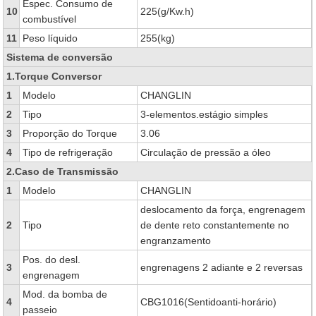
Espec. Consumo de
10
225(g/Kw.h)
combustível
11
Peso líquido
255(kg)
Sistema de conversão
1.Torque Conversor
1
Modelo
CHANGLIN
2
Tipo
3-elementos.estágio simples
3
Proporção do Torque
3.06
4
Tipo de refrigeração
Circulação de pressão a óleo
2.Caso de Transmissão
1
Modelo
CHANGLIN
deslocamento da força, engrenagem
2
Tipo
de dente reto constantemente no
engranzamento
Pos. do desl.
3
engrenagens 2 adiante e 2 reversas
engrenagem
Mod. da bomba de
4
CBG1016(Sentidoanti-horário)
passeio