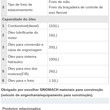
Freio de mão
Tipo de freio de
3
Freio da braçadeira de controle de
estacionamento
eixo flexível
Capacidade do óleo
1
Combustível(diesel)
110(L)
Óleo lubrificante do
2
16(L)
motor
Óleo para conversão e
3
20(L)
caixa de engrenagem
Óleo para sistema
4
100(L)
hidráulico
Óleo para eixo dos
5
26(L)
motores(F/R)
6
Óleo para o freio
1.5(L)
Obrigado por escolher SINOMACH materiais para construção
(veículo de engenharia/equipamento para construção).
Produtos relacionados