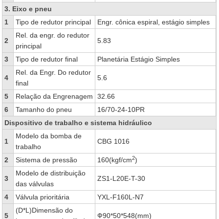
3. Eixo e pneu
1
Tipo de redutor principal
Engr. cônica espiral, estágio simples
Rel. da engr. do redutor
2
5.83
principal
3
Tipo de redutor final
Planetária Estágio Simples
Rel. da Engr. Do redutor
4
5.6
final
5
Relação da Engrenagem
32.66
6
Tamanho do pneu
16/70-24-10PR
Dispositivo de trabalho e sistema hidráulico
Modelo da bomba de
1
CBG 1016
trabalho
2
2
Sistema de pressão
160(kgf/cm
)
Modelo de distribuição
3
ZS1-L20E-T-30
das válvulas
4
Válvula prioritária
YXL-F160L-N7
(D*L)Dimensão do
5
Ф90*50*548(mm)