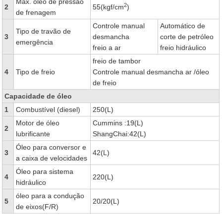
Max. óleo de pressão
2
2
55(kgf/cm
)
de frenagem
Controle manual
Automático de
Tipo de travão de
3
desmancha
corte de petróleo
emergência
freio a ar
freio hidráulico
freio de tambor
4
Tipo de freio
Controle manual desmancha ar /óleo
de freio
Capacidade de óleo
1
Combustível (diesel)
250(L)
Motor de óleo
Cummins :19(L)
2
lubrificante
ShangChai:42(L)
Óleo para conversor e
3
42(L)
a caixa de velocidades
Óleo para sistema
4
220(L)
hidráulico
óleo para a condução
5
20/20(L)
de eixos(F/R)