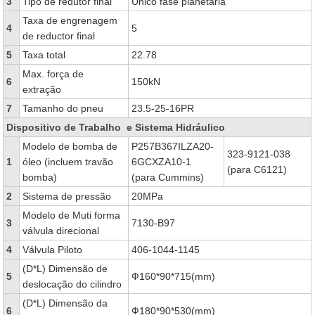
3
Tipo de redutor final
Único fase planetária
Taxa de engrenagem
4
5
de reductor final
5
Taxa total
22.78
Max. força de
6
150kN
extração
7
Tamanho do pneu
23.5-25-16PR
Dispositivo de Trabalho e Sistema Hidráulico
Modelo de bomba de
P257B367ILZA20-
323-9121-038
1
óleo (incluem travão
6GCXZA10-1
(para C6121)
bomba)
(para Cummins)
2
Sistema de pressão
20MPa
Modelo de Muti forma
3
7130-B97
válvula direcional
4
Válvula Piloto
406-1044-1145
(D*L) Dimensão de
5
Ф160*90*715(mm)
deslocação do cilindro
(D*L) Dimensão da
6
Ф180*90*530(mm)