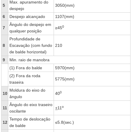
Max. apuramento do
5
3050(mm)
despejo
6
Despejo alcançado
1107(mm)
Ângulo do despejo em
0
7
≥45
qualquer posição
Profundidade de
8
Escavação (com fundo
210
de balde horizontal)
9
Min. raio de manobra
(1) Fora do balde
5970(mm)
(2) Fora da roda
5775(mm)
traseira
Moldura do eixo do
0
10
40
ângulo
Ângulo do eixo traseiro
o
11
+
11
oscilante
Tempo de deslocação
12
≤5.8(sec.)
de balde