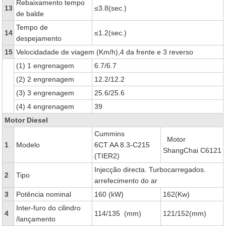
Rebaixamento tempo
13
≤3.8(sec.)
de balde
Tempo de
14
≤1.2(sec.)
despejamento
15
Velocidadade de viagem (Km/h),4 da frente e 3 reverso
(1) 1 engrenagem
6.7/6.7
(2) 2 engrenagem
12.2/12.2
(3) 3 engrenagem
25.6/25.6
(4) 4 engrenagem
39
Motor Diesel
Cummins
Motor
1
Modelo
6CT AA 8.3-C215
ShangChai C6121
(TIER2)
Injecção directa. Turbocarregados.
2
Tipo
arrefecimento do ar
3
Potência nominal
160 (kW)
162(Kw)
Inter-furo do cilindro
4
114/135 (mm)
121/152(mm)
/lançamento