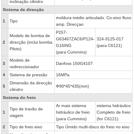
inclinação cilindro
Sistema de direcção
moldura médio articulado. Co-eixo fluxo
1
Tipo
amp. Direcçao
P257-
Modelo de bomba de
G63467ZAC6/P124-
324-9125-017
2
direcção (inclui bomba
G16ING
(para C6121)
Piloto)
(para Cummins)
Modelo de
3
Danfoss 150G4107
redireccionador
4
Sistema de pressão
16MPa
Dimensão da direcção
5
Ф90*45*435(mm)
cilindro
Sistema do freio
Ar mais sistema
sistema hidráulico
Tipo de travão de
1
hidráulico de freio
Completo de freio
viagem
(para Cummins)
(for C6121)
2
Tipo de freio eixo
Tipo Úmido multi-disco do freio no eixo