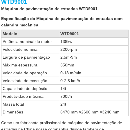
WTD9001
Máquina de pavimentação de estradas WTD9001
Especificação da Máquina de pavimentação de estradas com
calandra mecânica
Modelo
WTD9001
Potência nominal do motor
138kw
Velocidade nominal
2200rpm
Largura de pavimentação
2.5m-9m
Máxima espessura
350mm
Velocidade de operação
0-18 m/min
Velocidade de execução
0-2.5 km/h
Capacidade de depósito
14t
Produtividade máxima
700t/h
Massa total
24t
Dimensões
6470 mm ×2600 mm ×3240 mm
Como um fabricante profissional de máquina de pavimentação de
estradas na China,nossa companhia dispõe também de