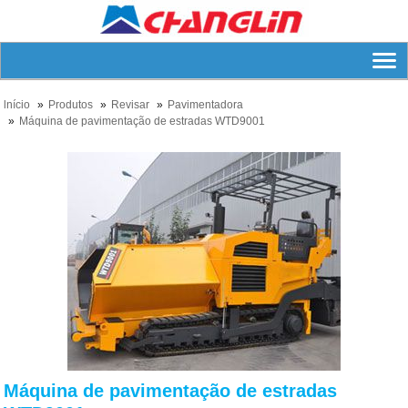
lnício
Produtos
Revisar
Pavimentadora
Máquina de pavimentação de estradas WTD9001
Máquina de pavimentação de estradas