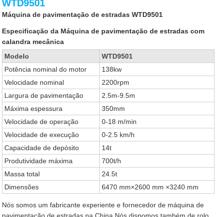
WTD9501
Máquina de pavimentação de estradas WTD9501
Especificação da Máquina de pavimentação de estradas com
calandra mecânica
Modelo
WTD9501
Potência nominal do motor
138kw
Velocidade nominal
2200rpm
Largura de pavimentação
2.5m-9.5m
Máxima espessura
350mm
Velocidade de operação
0-18 m/min
Velocidade de execução
0-2.5 km/h
Capacidade de depósito
14t
Produtividade máxima
700t/h
Massa total
24.5t
Dimensões
6470 mm×2600 mm ×3240 mm
Nós somos um fabricante experiente e fornecedor de máquina de
pavimentação de estradas na China.Nós dispomos também de rolo