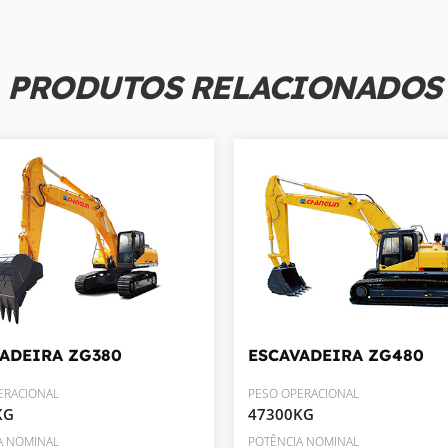
PRODUTOS RELACIONADOS
VADEIRA
ZG380
ESCAVADEIRA
ZG480
ERACIONAL
PESO OPERACIONAL
KG
47300KG
A NOMINAL
POTÊNCIA NOMINAL