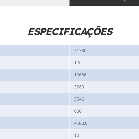
ESPECIFICAÇÕES
31380
1.6
10686
3280
3546
600
4.8/3.0
10