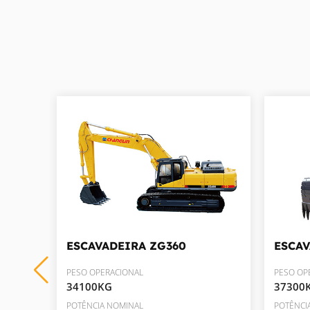
ESCAVADEIRA
ZG360
ESCA
PESO OPERACIONAL
PESO OP
34100KG
37300
POTÊNCIA NOMINAL
POTÊNCI