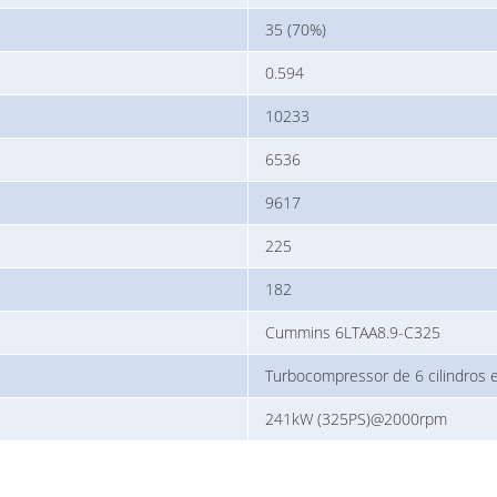
35 (70%)
0.594
10233
6536
9617
225
182
Cummins 6LTAA8.9-C325
Turbocompressor de 6 cilindros 
241kW (325PS)@2000rpm