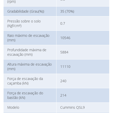
(rpm)
Gradabilidade (Grau(%))
35 (70%)
Pressão sobre o solo
0.7
(Kgf/cm²)
Raio máximo de escavação
10546
(mm)
Profundidade máxima de
5884
escavação (mm)
Altura máxima de escavação
11110
(mm)
Força de escavação da
240
caçamba (kN)
Força de escavação do
214
bastão (kN)
Modelo
Cummins QSL9