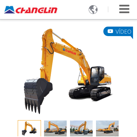

VÍDEO