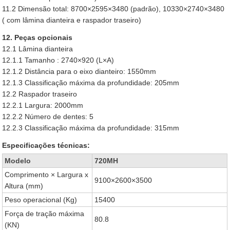
11.2 Dimensão total: 8700×2595×3480 (padrão), 10330×2740×3480
( com lâmina dianteira e raspador traseiro)
12. Peças opcionais
12.1 Lâmina dianteira
12.1.1 Tamanho : 2740×920 (L×A)
12.1.2 Distância para o eixo dianteiro: 1550mm
12.1.3 Classificação máxima da profundidade: 205mm
12.2 Raspador traseiro
12.2.1 Largura: 2000mm
12.2.2 Número de dentes: 5
12.2.3 Classificação máxima da profundidade: 315mm
Especificações técnicas:
Modelo
720MH
Comprimento × Largura x
9100×2600×3500
Altura (mm)
Peso operacional (Kg)
15400
Força de tração máxima
80.8
(KN)