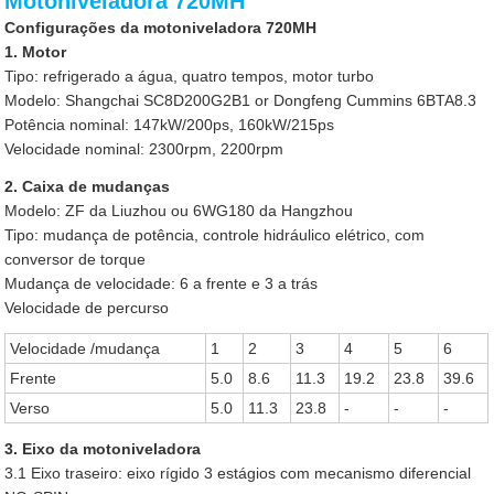
Motoniveladora 720MH
Configurações da motoniveladora 720MH
1. Motor
Tipo: refrigerado a água, quatro tempos, motor turbo
Modelo: Shangchai SC8D200G2B1 or Dongfeng Cummins 6BTA8.3
Potência nominal: 147kW/200ps, 160kW/215ps
Velocidade nominal: 2300rpm, 2200rpm
2. Caixa de mudanças
Modelo: ZF da Liuzhou ou 6WG180 da Hangzhou
Tipo: mudança de potência, controle hidráulico elétrico, com
conversor de torque
Mudança de velocidade: 6 a frente e 3 a trás
Velocidade de percurso
Velocidade /mudança
1
2
3
4
5
6
Frente
5.0
8.6
11.3
19.2
23.8
39.6
Verso
5.0
11.3
23.8
-
-
-
3. Eixo da motoniveladora
3.1 Eixo traseiro: eixo rígido 3 estágios com mecanismo diferencial