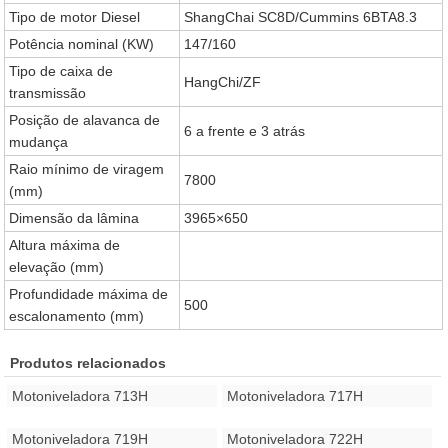
Tipo de motor Diesel
ShangChai SC8D/Cummins 6BTA8.3
Potência nominal (KW)
147/160
Tipo de caixa de
HangChi/ZF
transmissão
Posição de alavanca de
6 a frente e 3 atrás
mudança
Raio mínimo de viragem
7800
(mm)
Dimensão da lâmina
3965×650
Altura máxima de
elevação (mm)
Profundidade máxima de
500
escalonamento (mm)
Produtos relacionados
Motoniveladora 713H
Motoniveladora 717H
Motoniveladora 719H
Motoniveladora 722H