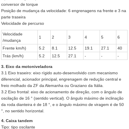
conversor de torque
Posição de mudança da velocidade: 6 engrenagens na frente e 3 na
parte traseira
Velocidade de percurso
Velocidade
1
2
3
4
5
6
/mudança
Frente km/h)
5.2
8.1
12.5
19.1
27.1
40
Trás (km/h)
5.2
12.5
27.1
-
-
-
3. Eixo da motoniveladora
3.1 Eixo traseiro: eixo rígido auto-desenvolvido com mecanismo
diferencial, acionador principal, engrenagem de redução central e
freio molhado da ZF da Alemanha ou Graziano da Itália.
3.2 Eixo frontal: eixo de acionamento de direção, com o ângulo de
oscilação de 16 ° (sentido vertical). O ângulo máximo de inclinação
da roda dianteira é de 18 °, e o ângulo máximo de viragem é de 50
°, no sentido horizontal.
4. Caixa tandem
Tipo: tipo oscilante