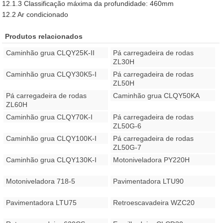
12.1.3 Classificação máxima da profundidade: 460mm
12.2 Ar condicionado
Produtos relacionados
Caminhão grua CLQY25K-II
Pá carregadeira de rodas
ZL30H
Caminhão grua CLQY30K5-I
Pá carregadeira de rodas
ZL50H
Pá carregadeira de rodas
Caminhão grua CLQY50KA
ZL60H
Caminhão grua CLQY70K-I
Pá carregadeira de rodas
ZL50G-6
Caminhão grua CLQY100K-I
Pá carregadeira de rodas
ZL50G-7
Caminhão grua CLQY130K-I
Motoniveladora PY220H
Motoniveladora 718-5
Pavimentadora LTU90
Pavimentadora LTU75
Retroescavadeira WZC20