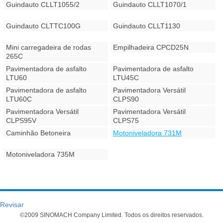
Guindauto CLLT1055/2
Guindauto CLLT1070/1
Guindauto CLTTC100G
Guindauto CLLT1130
Mini carregadeira de rodas
Empilhadeira CPCD25N
265C
Pavimentadora de asfalto
Pavimentadora de asfalto
LTU60
LTU45C
Pavimentadora de asfalto
Pavimentadora Versátil
LTU60C
CLPS90
Pavimentadora Versátil
Pavimentadora Versátil
CLPS95V
CLPS75
Caminhão Betoneira
Motoniveladora 731M
Motoniveladora 735M
Revisar
©2009 SINOMACH Company Limited. Todos os direitos reservados.