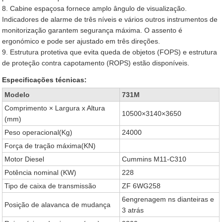
8. Cabine espaçosa fornece amplo ângulo de visualização.
Indicadores de alarme de três níveis e vários outros instrumentos de
monitorização garantem segurança máxima. O assento é
ergonómico e pode ser ajustado em três direções.
9. Estrutura protetiva que evita queda de objetos (FOPS) e estrutura
de proteção contra capotamento (ROPS) estão disponíveis.
Especificações técnicas:
Modelo
731M
Comprimento × Largura x Altura
10500×3140×3650
(mm)
Peso operacional(Kg)
24000
Força de tração máxima(KN)
Motor Diesel
Cummins M11-C310
Potência nominal (KW)
228
Tipo de caixa de transmissão
ZF 6WG258
6engrenagem ns dianteiras e
Posição de alavanca de mudança
3 atrás