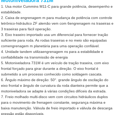
Motoniveladora 731M
1. Usa motor Cummins M11-C para grande potência, desempenho e
estabilidade.
2. Caixa de engrenagem m para mudança de potência com controle
letrônico-hidráulico ZF alemão vem com 6engrenagem ns traseiras e
3 traseiras para fácil operação.
3. Eixo traseiro importado usa um diferencial para fornecer tração
suficiente para roda. As rodas traseiras e no meio são equipadas
comengrenagem m planetária para uma operação confiável.
4. Unidade tandem utilizaengrenagem ns para a estabilidade e
confiabilidade na transmissão de energia
5. Motoniveladora 731M é um veículo de tração traseira, com eixo
frontal forçado para girar durante a direção. O eixo frontal é
submetido a um processo conhecido como soldagem cascata.
6. Ângulo máximo de direção: 50°. grande ângulo de oscilação do
eixo frontal e ângulo de curvatura da roda dianteira permite que a
motoniveladora se adapte à várias condições difíceis da estrada.
7. Freio molhado multi-disco vem com circuitos hidráulicos duplos
para o movimento de frenagem constante, segurança máxima e
baixa manutenção. Válvula de freio importado e válvula de descarga
pressão estão disponíveis.