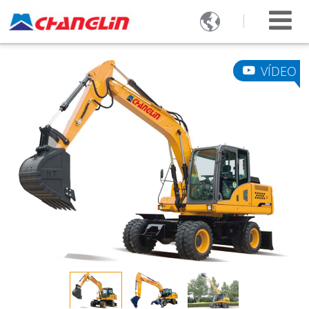

VÍDEO