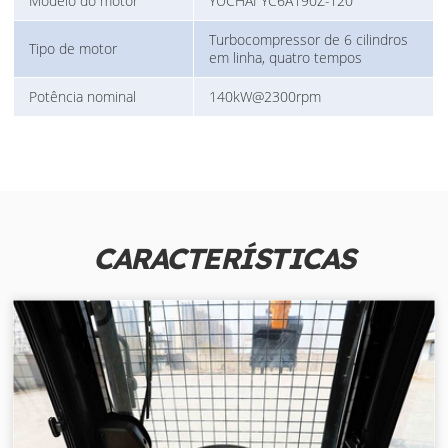
Modelo do motor
YUCHAI YC6A190Z-T20
Turbocompressor de 6 cilindros
Tipo de motor
em linha, quatro tempos
Potência nominal
140kW@2300rpm
CARACTERÍSTICAS