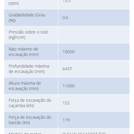
13.5
(rpm)
Gradabilidade (Grau
0.6
(%))
Pressão sobre o solo
(Kgf/cm²)
Raio máximo de
10050
escavação (mm)
Profundidade máxima
6437
de escavação (mm)
Altura máxima de
11000
escavação (mm)
Força de escavação da
152
caçamba (kN)
Força de escavação do
119
bastão (kN)