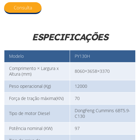
Consulta
ESPECIFICAÇÕES
Modelo
PY130H
Comprimento × Largura x
8060×3658×3370
Altura (mm)
Peso operacional (Kg)
12000
Força de tração máxima(KN)
70
DongFeng Cummins 6BT5.9-
Tipo de motor Diesel
C130
Potência nominal (KW)
97