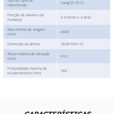
Tipo de caixa de
HangChi YD13
transmissão
Posição de alavanca de
6 a frente e 3 atrás
mudança
Raio mínimo de viragem
6600
(mm)
Dimensão da lâmina
3658×545×16
Altura máxima de elevação
410
(mm)
Profundidade máxima de
560
escalonamento (mm)