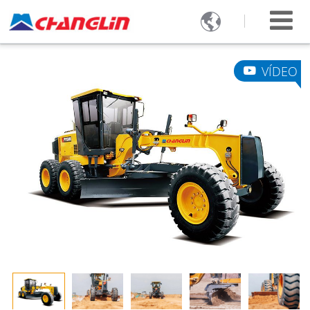

VÍDEO