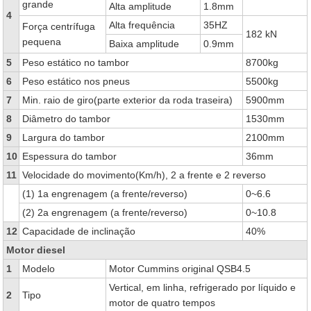
grande
Alta amplitude
1.8mm
4
Alta frequência
35HZ
Força centrífuga
182 kN
pequena
Baixa amplitude
0.9mm
5
Peso estático no tambor
8700kg
6
Peso estático nos pneus
5500kg
7
Min. raio de giro(parte exterior da roda traseira)
5900mm
8
Diâmetro do tambor
1530mm
9
Largura do tambor
2100mm
10
Espessura do tambor
36mm
11
Velocidade do movimento(Km/h), 2 a frente e 2 reverso
(1) 1a engrenagem (a frente/reverso)
0~6.6
(2) 2a engrenagem (a frente/reverso)
0~10.8
12
Capacidade de inclinação
40%
Motor diesel
1
Modelo
Motor Cummins original QSB4.5
Vertical, em linha, refrigerado por líquido e
2
Tipo
motor de quatro tempos