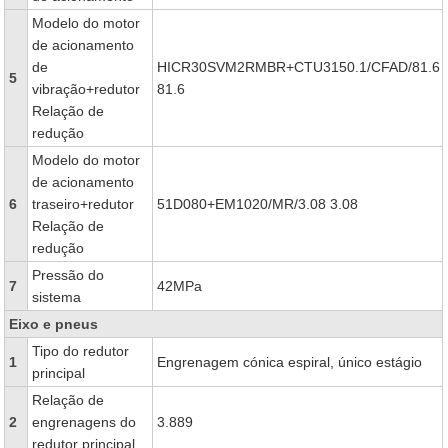
Modelo do motor
de acionamento
de
HICR30SVM2RMBR+CTU3150.1/CFAD/81.6
5
vibração+redutor
81.6
Relação de
redução
Modelo do motor
de acionamento
6
traseiro+redutor
51D080+EM1020/MR/3.08 3.08
Relação de
redução
Pressão do
7
42MPa
sistema
Eixo e pneus
Tipo do redutor
1
Engrenagem cónica espiral, único estágio
principal
Relação de
2
engrenagens do
3.889
redutor principal