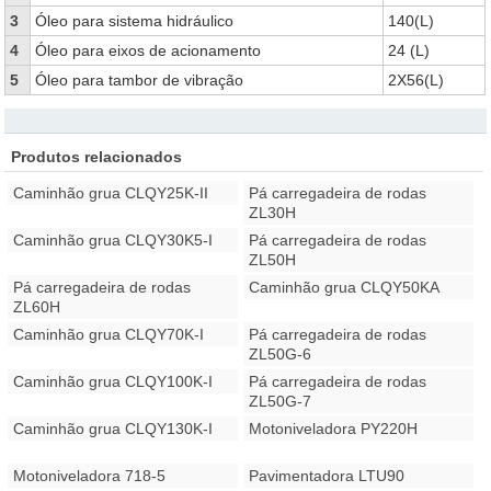
3
Óleo para sistema hidráulico
140(L)
4
Óleo para eixos de acionamento
24 (L)
5
Óleo para tambor de vibração
2X56(L)
Produtos relacionados
Caminhão grua CLQY25K-II
Pá carregadeira de rodas
ZL30H
Caminhão grua CLQY30K5-I
Pá carregadeira de rodas
ZL50H
Pá carregadeira de rodas
Caminhão grua CLQY50KA
ZL60H
Caminhão grua CLQY70K-I
Pá carregadeira de rodas
ZL50G-6
Caminhão grua CLQY100K-I
Pá carregadeira de rodas
ZL50G-7
Caminhão grua CLQY130K-I
Motoniveladora PY220H
Motoniveladora 718-5
Pavimentadora LTU90