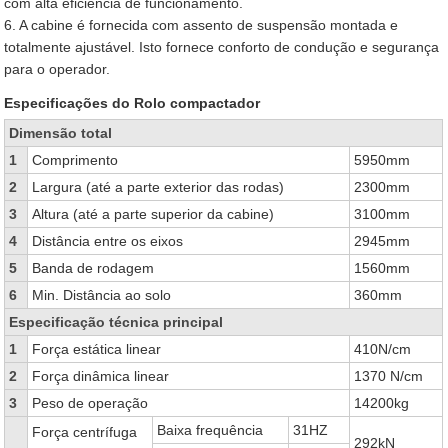
com alta eficiência de funcionamento.
6. A cabine é fornecida com assento de suspensão montada e
totalmente ajustável. Isto fornece conforto de condução e segurança
para o operador.
Especificações do Rolo compactador
Dimensão total
1
Comprimento
5950mm
2
Largura (até a parte exterior das rodas)
2300mm
3
Altura (até a parte superior da cabine)
3100mm
4
Distância entre os eixos
2945mm
5
Banda de rodagem
1560mm
6
Min. Distância ao solo
360mm
Especificação técnica principal
1
Força estática linear
410N/cm
2
Força dinâmica linear
1370 N/cm
3
Peso de operação
14200kg
Baixa frequência
31HZ
Força centrífuga
292kN