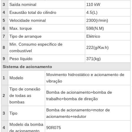
3
Saída nominal
110 kW
4
Exaustão total do cilindro
4.5(L)
5
Velocidade nominal
2300(r/min)
6
Max. torque
598(N.M)
7
Tipo de arranque
Elétrico
Min. Consumo específico de
8
222(g/Kw.h)
combustível
9
Peso líquido
371(kg)
Sistema de acionamento
Movimento hidrostático e acionamento de
1
Modelo
vibração
Tipo de conexão
Bomba de acionamento+bomba de
2
de todas as
trabalho+bomba de direção
bombas
Bomba de acionamento+motor de
3
Tipo
acionamento+redutor
Modelo da bomba
4
90R075
de acionamento