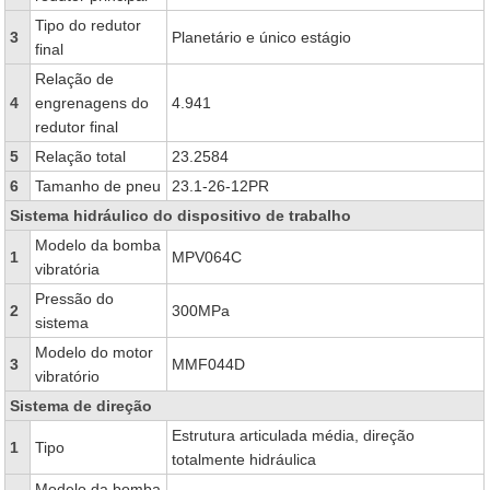
Tipo do redutor
3
Planetário e único estágio
final
Relação de
4
engrenagens do
4.941
redutor final
5
Relação total
23.2584
6
Tamanho de pneu
23.1-26-12PR
Sistema hidráulico do dispositivo de trabalho
Modelo da bomba
1
MPV064C
vibratória
Pressão do
2
300MPa
sistema
Modelo do motor
3
MMF044D
vibratório
Sistema de direção
Estrutura articulada média, direção
1
Tipo
totalmente hidráulica
Modelo da bomba