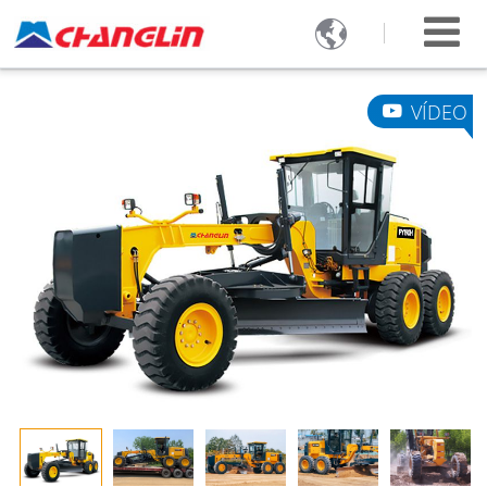

VÍDEO