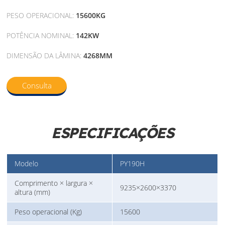
PESO OPERACIONAL:
15600KG
POTÊNCIA NOMINAL:
142KW
DIMENSÃO DA LÂMINA:
4268MM
Consulta
ESPECIFICAÇÕES
Modelo
PY190H
Comprimento × largura ×
9235×2600×3370
altura (mm)
Peso operacional (Kg)
15600