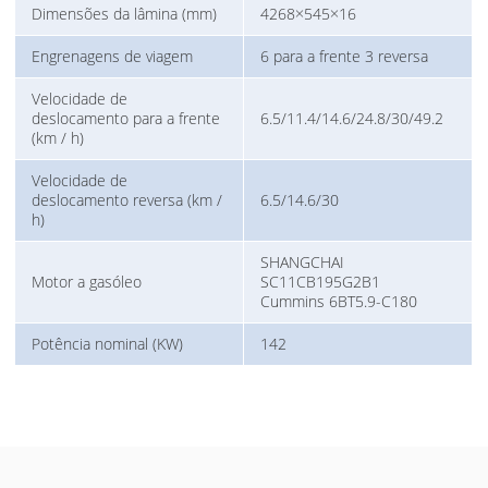
Dimensões da lâmina (mm)
4268×545×16
Engrenagens de viagem
6 para a frente 3 reversa
Velocidade de
deslocamento para a frente
6.5/11.4/14.6/24.8/30/49.2
(km / h)
Velocidade de
deslocamento reversa (km /
6.5/14.6/30
h)
SHANGCHAI
Motor a gasóleo
SC11CB195G2B1
Cummins 6BT5.9-C180
Potência nominal (KW)
142