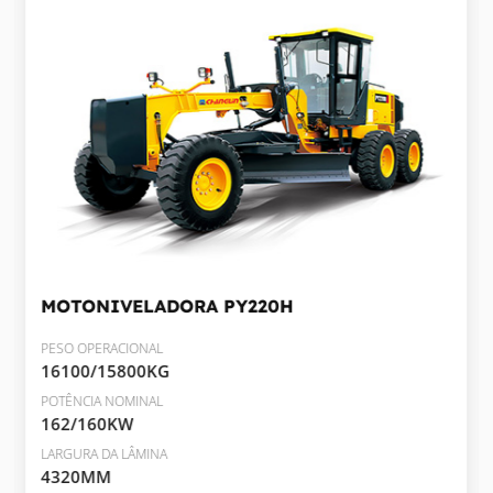
MOTONIVELADORA
PY220H
PESO OPERACIONAL
16100/15800KG
POTÊNCIA NOMINAL
162/160KW
LARGURA DA LÂMINA
4320MM