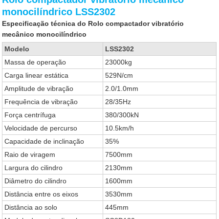
monocilíndrico LSS2302
Especificação técnica do Rolo compactador vibratório
mecânico monocilíndrico
Modelo
LSS2302
Massa de operação
23000kg
Carga linear estática
529N/cm
Amplitude de vibração
2.0/1.0mm
Frequência de vibração
28/35Hz
Força centrífuga
380/300kN
Velocidade de percurso
10.5km/h
Capacidade de inclinação
35%
Raio de viragem
7500mm
Largura do cilindro
2130mm
Diâmetro do cilindro
1600mm
Distância entre os eixos
3530mm
Distância ao solo
445mm