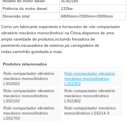
Modelo do motor diesel
SC8D180
Potência do motor diesel
132kw
Dimensão total
6800mm×2300mm×3000mm
Como um fabricante experiente e fornecedor de rolo compactador
vibratório mecânico monocilíndrico na China,dispomos de uma
ampla variedade de produtos,incluindo fresadora de
pavimento,escavadeira de esteiras,pá carregadeira de
rodas,caminhão guindaste,e mais.
Produtos relacionados
Rolo compactador vibratório
Rolo compactador vibratório
mecânico monocilíndrico
mecânico monocilíndrico
LSS2502
LSS2302
Rolo compactador vibratório
Rolo compactador vibratório
mecânico monocilíndrico
mecânico monocilíndrico
LSS2102
LSS1902
Rolo compactador vibratório
Rolo compactador mecânico
mecânico monocilíndrico
monocilíndrico LSS214-3
LSS1703