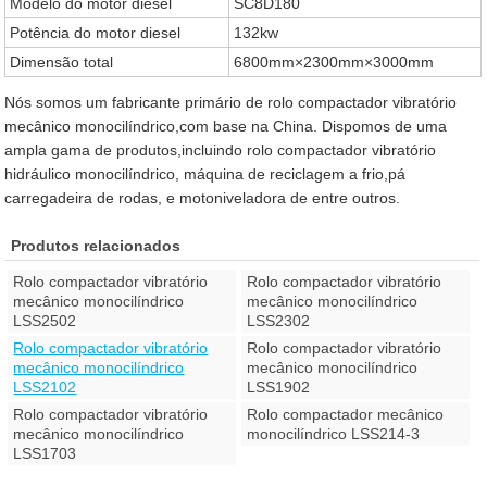
Modelo do motor diesel
SC8D180
Potência do motor diesel
132kw
Dimensão total
6800mm×2300mm×3000mm
Nós somos um fabricante primário de rolo compactador vibratório
mecânico monocilíndrico,com base na China. Dispomos de uma
ampla gama de produtos,incluindo rolo compactador vibratório
hidráulico monocilíndrico, máquina de reciclagem a frio,pá
carregadeira de rodas, e motoniveladora de entre outros.
Produtos relacionados
Rolo compactador vibratório
Rolo compactador vibratório
mecânico monocilíndrico
mecânico monocilíndrico
LSS2502
LSS2302
Rolo compactador vibratório
Rolo compactador vibratório
mecânico monocilíndrico
mecânico monocilíndrico
LSS2102
LSS1902
Rolo compactador vibratório
Rolo compactador mecânico
mecânico monocilíndrico
monocilíndrico LSS214-3
LSS1703