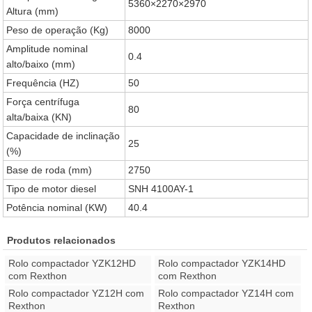
5360×2270×2970
Altura (mm)
Peso de operação (Kg)
8000
Amplitude nominal
0.4
alto/baixo (mm)
Frequência (HZ)
50
Força centrífuga
80
alta/baixa (KN)
Capacidade de inclinação
25
(%)
Base de roda (mm)
2750
Tipo de motor diesel
SNH 4100AY-1
Potência nominal (KW)
40.4
Produtos relacionados
Rolo compactador YZK12HD
Rolo compactador YZK14HD
com Rexthon
com Rexthon
Rolo compactador YZ12H com
Rolo compactador YZ14H com
Rexthon
Rexthon