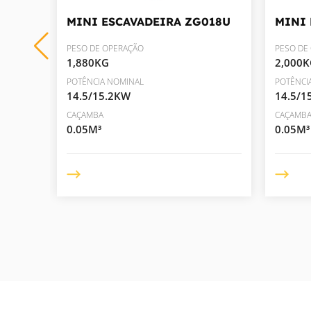
12
MINI ESCAVADEIRA
ZG018U
MINI
PESO DE OPERAÇÃO
PESO DE
1,880KG
2,000
POTÊNCIA NOMINAL
POTÊNCI
14.5/15.2KW
14.5/1
CAÇAMBA
CAÇAMB
0.05M³
0.05M³