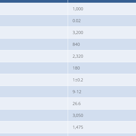
1,000
0.02
3,200
840
2,320
180
1±0.2
9-12
26.6
3,050
1,475