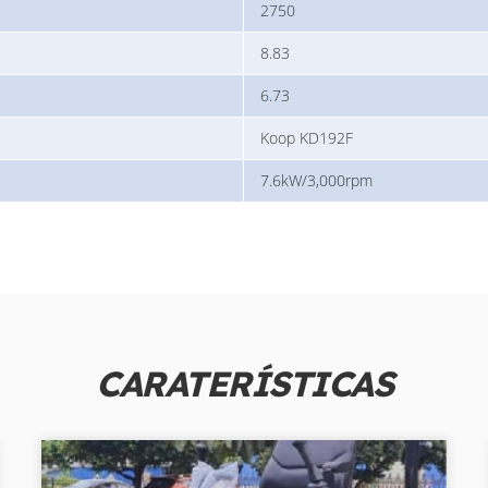
2750
8.83
6.73
Koop KD192F
7.6kW/3,000rpm
CARATERÍSTICAS