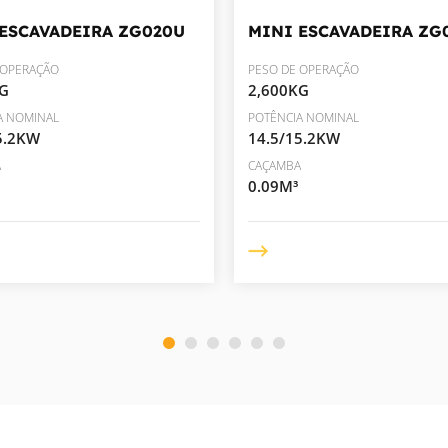
 ESCAVADEIRA
ZG020U
MINI ESCAVADEIRA
ZG
 OPERAÇÃO
PESO DE OPERAÇÃO
KG
2,600KG
A NOMINAL
POTÊNCIA NOMINAL
5.2KW
14.5/15.2KW
A
CAÇAMBA
0.09M³