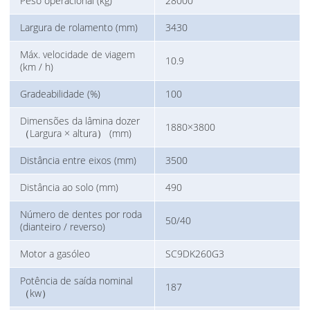
Peso operacional (kg)
28000
Largura de rolamento (mm)
3430
Máx. velocidade de viagem
10.9
(km / h)
Gradeabilidade (%)
100
Dimensões da lâmina dozer
1880×3800
（Largura × altura） (mm)
Distância entre eixos (mm)
3500
Distância ao solo (mm)
490
Número de dentes por roda
50/40
(dianteiro / reverso)
Motor a gasóleo
SC9DK260G3
Potência de saída nominal
187
（kw）