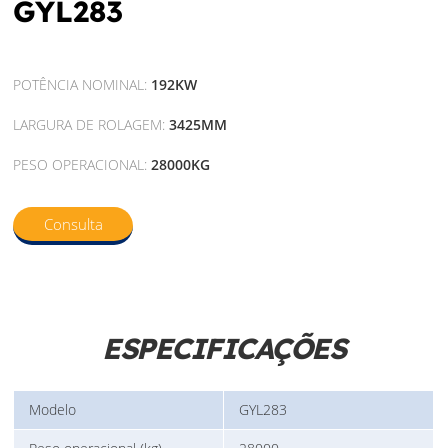
GYL283
POTÊNCIA NOMINAL:
192KW
LARGURA DE ROLAGEM:
3425MM
PESO OPERACIONAL:
28000KG
Consulta
ESPECIFICAÇÕES
Modelo
GYL283