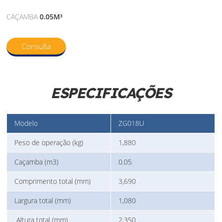
CAÇAMBA
0.05M³
Consulta
ESPECIFICAÇÕES
Modelo
ZG018U
Peso de operação (kg)
1,880
Caçamba (m3)
0.05
Comprimento total (mm)
3,690
Largura total (mm)
1,080
Altura total (mm)
2,350