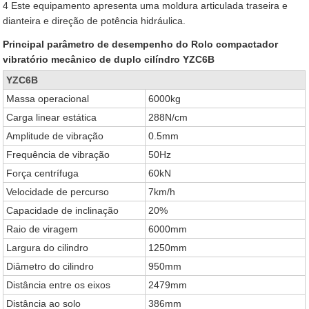
4 Este equipamento apresenta uma moldura articulada traseira e
dianteira e direção de potência hidráulica.
Principal parâmetro de desempenho do Rolo compactador
vibratório mecânico de duplo cilíndro YZC6B
YZC6B
Massa operacional
6000kg
Carga linear estática
288N/cm
Amplitude de vibração
0.5mm
Frequência de vibração
50Hz
Força centrífuga
60kN
Velocidade de percurso
7km/h
Capacidade de inclinação
20%
Raio de viragem
6000mm
Largura do cilindro
1250mm
Diâmetro do cilindro
950mm
Distância entre os eixos
2479mm
Distância ao solo
386mm