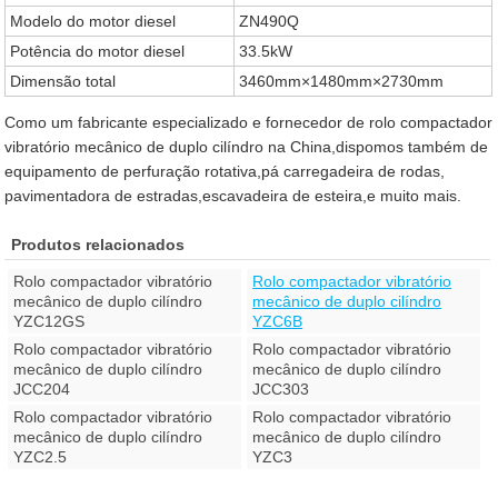
Modelo do motor diesel
ZN490Q
Potência do motor diesel
33.5kW
Dimensão total
3460mm×1480mm×2730mm
Como um fabricante especializado e fornecedor de rolo compactador
vibratório mecânico de duplo cilíndro na China,dispomos também de
equipamento de perfuração rotativa,pá carregadeira de rodas,
pavimentadora de estradas,escavadeira de esteira,e muito mais.
Produtos relacionados
Rolo compactador vibratório
Rolo compactador vibratório
mecânico de duplo cilíndro
mecânico de duplo cilíndro
YZC12GS
YZC6B
Rolo compactador vibratório
Rolo compactador vibratório
mecânico de duplo cilíndro
mecânico de duplo cilíndro
JCC204
JCC303
Rolo compactador vibratório
Rolo compactador vibratório
mecânico de duplo cilíndro
mecânico de duplo cilíndro
YZC2.5
YZC3